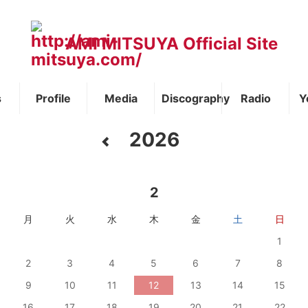
AMI MITSUYA Official Site
s
Profile
Media
Discography
Radio
Y
2026
2
月
火
水
木
金
土
日
1
2
3
4
5
6
7
8
9
10
11
12
13
14
15
16
17
18
19
20
21
22