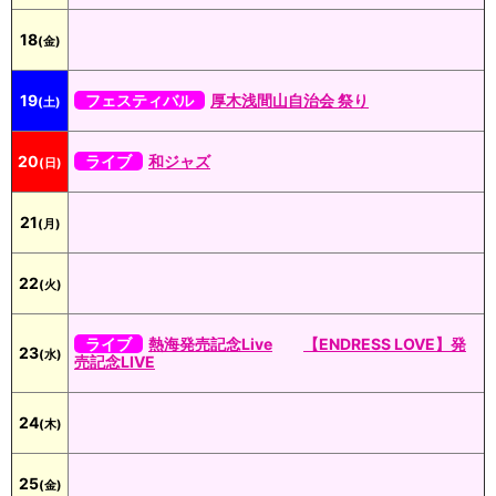
18
(金)
19
フェスティバル
厚木浅間山自治会 祭り
(土)
20
ライブ
和ジャズ
(日)
21
(月)
22
(火)
ライブ
熱海発売記念Live
【ENDRESS LOVE】発
23
(水)
売記念LIVE
24
(木)
25
(金)