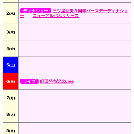
ディナショー
三ツ屋亜美３周年バースデーディナショ
2
(水)
ー
ニューアルバムリリース
3
(木)
4
(金)
5
(土)
6
ライブ
町田発売記念Live
(日)
7
(月)
8
(火)
9
(水)