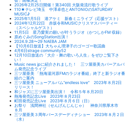
会」開催決定！
2026年2月25日開催！第340回 大阪発流行歌ライブ
110★テレビ埼玉 中澤卓也とANTONIOのSATURDAY
MUSIC♪
2025年1月5日 港アケミ 新春ミニライブ（応援ゲスト）
2024年12月22日 赤坂令和MUSICクリスマスパーティー
（スペシャルゲスト）
11月5日 星乃愛実の願いが叶うラジオ（かつしかFM 収録）
原めぐみのSongStation出演！
2024.9.28〜29 NAEBA JAM
【10月6日放送】大ちゃん理津子のゴーゴー歌謡曲
4月6日strage community52
12月10日放送の「大介・舞の歌いろ人生」をぜひご覧下さ
い！
Music news jpに紹介されました！ 三ツ屋亜美カバーアルバ
ム発売記念ライブ
三ツ屋亜美 「熱海湯河原FMのラジオ番組」終了と新ラジオ番
組のご案内
三ツ屋亜美 ニューアルバム“endless love" 2023年８月2日
リリース！
和ジャズに三ツ屋亜美出演！ 令和５年８月20日
熱海発売記念Live 2023年８月23日
町田発売記念Live 2023年８月６日（日）
お祭り 浅間神社（せんげんじんじゃ） 神奈川県厚木市
８月
三ツ屋亜美３周年バースデーディナショー 2023年８月２日
（水）