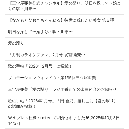
【三ツ屋亜美公式チャンネル】愛の翳り、明日を探して〜始ま
りの駅・川奈〜
【なかもとなおきちゃんねる】後世に残したい美女 第８弾
明日を探して〜始まりの駅・川奈〜
愛の翳り
「月刊カラオケファン」2月号 好評発売中!!
歌の手帖「2026年2月号」に掲載！
プロモーションウィンドウ：第135回三ツ屋亜美
三ツ屋亜美「愛の翳り」ラジオ番組での楽曲紹介のお知らせ
歌の手帖「2026年1月号」「円 香乃」推し曲に【愛の翳り】
の譜面が掲載！
Webプレス社様のnoteにて紹介されました♥[2025年10月3日
14:37]