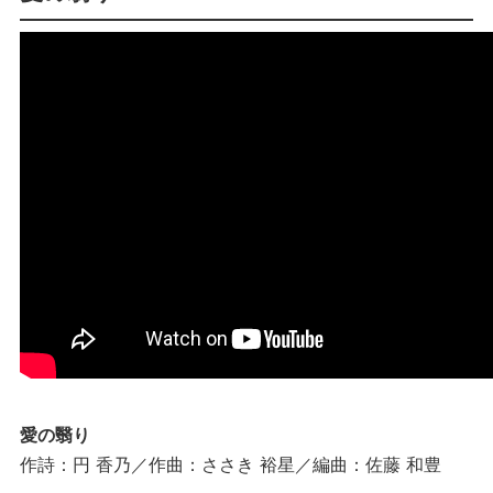
愛の翳り
作詩：円 香乃／作曲：ささき 裕星／編曲：佐藤 和豊