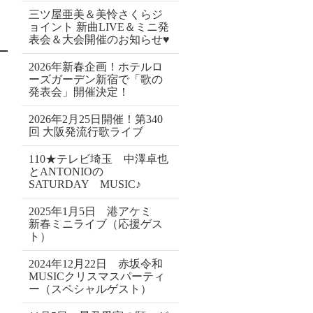
三ツ屋亜美＆美怜さくらジ
ョイント 新曲LIVE＆ミニ発
表会＆大会開催のお知らせ♥
2026年新春企画！ホテルロ
ーズガーデン新宿で「歌の
発表会」開催決定！
2026年2月25日開催！第340
回 大阪発流行歌ライブ
110★テレビ埼玉 中澤卓也
とANTONIOの
SATURDAY MUSIC♪
2025年1月5日 港アケミ
新春ミニライブ（応援ゲス
ト）
2024年12月22日 赤坂令和
MUSICクリスマスパーティ
ー（スペシャルゲスト）