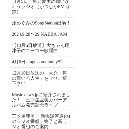
11月5日 星乃愛実の願いが
叶うラジオ（かつしかFM 収
録）
原めぐみのSongStation出演！
2024.9.28〜29 NAEBA JAM
【10月6日放送】大ちゃん理
津子のゴーゴー歌謡曲
4月6日strage community52
12月10日放送の「大介・舞
の歌いろ人生」をぜひご覧
下さい！
Music news jpに紹介されまし
た！ 三ツ屋亜美カバーア
ルバム発売記念ライブ
三ツ屋亜美 「熱海湯河原FM
のラジオ番組」終了と新ラ
ジオ番組のご案内