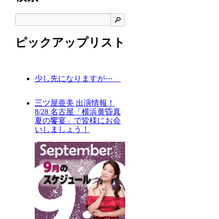
検索
ピックアップリスト
少し先になりますが⋯
三ツ屋亜美 出演情報！
8/28 名古屋「横浜黄昏真
夏の饗宴」で皆様にお会
いしましょう！