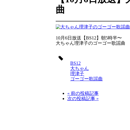
曲
10月6日放送【BS12】朝5時半〜
大ちゃん理津子のゴーゴー歌謡曲 ゲ
タ
グ
BS12
大ちゃん
理津子
ゴーゴー歌謡曲
« 前の投稿記事
次の投稿記事 »