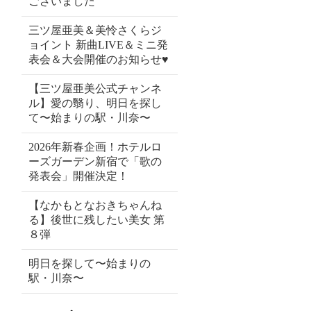
ございました
三ツ屋亜美＆美怜さくらジ
ョイント 新曲LIVE＆ミニ発
表会＆大会開催のお知らせ♥
【三ツ屋亜美公式チャンネ
ル】愛の翳り、明日を探し
て〜始まりの駅・川奈〜
2026年新春企画！ホテルロ
ーズガーデン新宿で「歌の
発表会」開催決定！
【なかもとなおきちゃんね
る】後世に残したい美女 第
８弾
明日を探して〜始まりの
駅・川奈〜