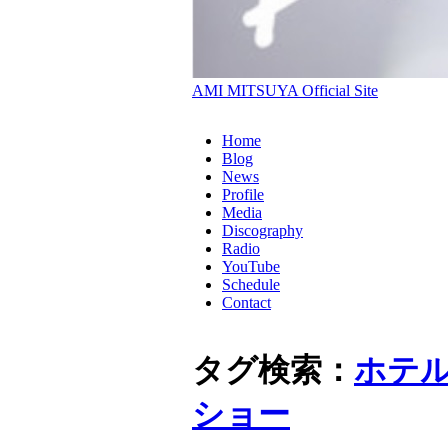
AMI MITSUYA Official Site
Home
Blog
News
Profile
Media
Discography
Radio
YouTube
Schedule
Contact
タグ検索：
ホテ
ショー