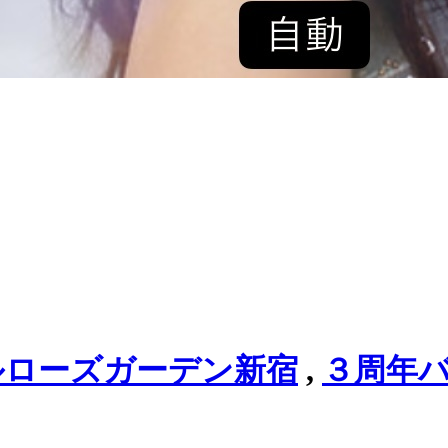
ルローズガーデン新宿
,
３周年