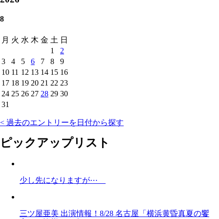
8
月
火
水
木
金
土
日
1
2
3
4
5
6
7
8
9
10
11
12
13
14
15
16
17
18
19
20
21
22
23
24
25
26
27
28
29
30
31
< 過去のエントリーを日付から探す
ピックアップリスト
少し先になりますが⋯
三ツ屋亜美 出演情報！8/28 名古屋「横浜黄昏真夏の饗