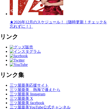
★2026年12月のスケジュール！［随時更新！チェックを
忘れずに！］
リンク
リンク集
三ツ屋亜美応援サイト
三ツ屋亜美 熱海で逢えたら
三ツ屋亜美 Instagram
三ツ屋亜美 X
三ツ屋亜美 facebook
三ツ屋亜美YouTube公式チャンネル