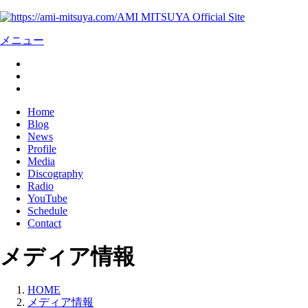
AMI MITSUYA Official Site
メニュー
Home
Blog
News
Profile
Media
Discography
Radio
YouTube
Schedule
Contact
メディア情報
HOME
メディア情報