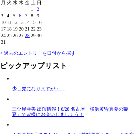
月
火
水
木
金
土
日
1
2
3
4
5
6
7
8
9
10
11
12
13
14
15
16
17
18
19
20
21
22
23
24
25
26
27
28
29
30
31
< 過去のエントリーを日付から探す
ピックアップリスト
少し先になりますが⋯
三ツ屋亜美 出演情報！8/28 名古屋「横浜黄昏真夏の饗
宴」で皆様にお会いしましょう！