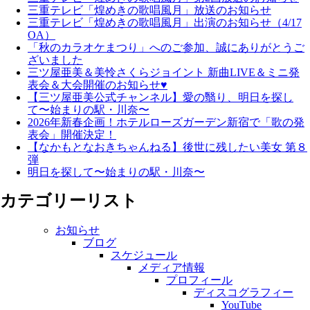
三重テレビ「煌めきの歌唱風月」放送のお知らせ
三重テレビ「煌めきの歌唱風月」出演のお知らせ（4/17
OA）
「秋のカラオケまつり」へのご参加、誠にありがとうご
ざいました
三ツ屋亜美＆美怜さくらジョイント 新曲LIVE＆ミニ発
表会＆大会開催のお知らせ♥
【三ツ屋亜美公式チャンネル】愛の翳り、明日を探し
て〜始まりの駅・川奈〜
2026年新春企画！ホテルローズガーデン新宿で「歌の発
表会」開催決定！
【なかもとなおきちゃんねる】後世に残したい美女 第８
弾
明日を探して〜始まりの駅・川奈〜
カテゴリーリスト
お知らせ
ブログ
スケジュール
メディア情報
プロフィール
ディスコグラフィー
YouTube