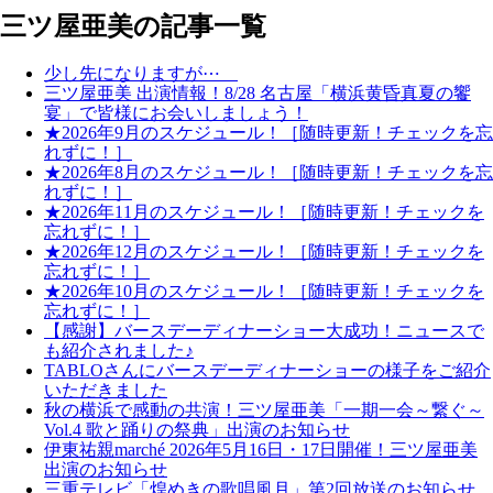
三ツ屋亜美の記事一覧
少し先になりますが⋯
三ツ屋亜美 出演情報！8/28 名古屋「横浜黄昏真夏の饗
宴」で皆様にお会いしましょう！
★2026年9月のスケジュール！［随時更新！チェックを忘
れずに！］
★2026年8月のスケジュール！［随時更新！チェックを忘
れずに！］
★2026年11月のスケジュール！［随時更新！チェックを
忘れずに！］
★2026年12月のスケジュール！［随時更新！チェックを
忘れずに！］
★2026年10月のスケジュール！［随時更新！チェックを
忘れずに！］
【感謝】バースデーディナーショー大成功！ニュースで
も紹介されました♪
TABLOさんにバースデーディナーショーの様子をご紹介
いただきました
秋の横浜で感動の共演！三ツ屋亜美「一期一会～繋ぐ～
Vol.4 歌と踊りの祭典」出演のお知らせ
伊東祐親marché 2026年5月16日・17日開催！三ツ屋亜美
出演のお知らせ
三重テレビ「煌めきの歌唱風月」第2回放送のお知らせ