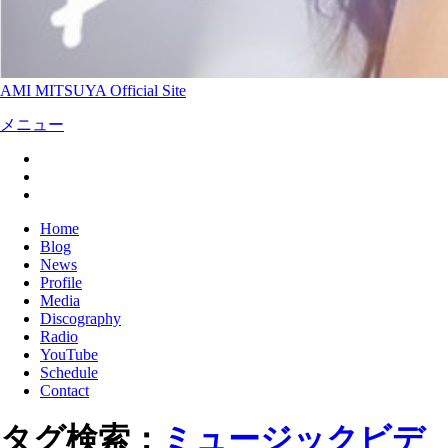
AMI MITSUYA Official Site
メニュー
Home
Blog
News
Profile
Media
Discography
Radio
YouTube
Schedule
Contact
タグ検索：
ミュージックビデ