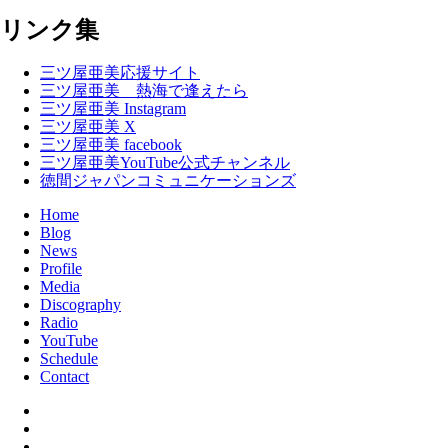
リンク集
三ツ屋亜美応援サイト
三ツ屋亜美 熱海で逢えたら
三ツ屋亜美 Instagram
三ツ屋亜美 X
三ツ屋亜美 facebook
三ツ屋亜美YouTube公式チャンネル
徳間ジャパンコミュニケーションズ
Home
Blog
News
Profile
Media
Discography
Radio
YouTube
Schedule
Contact