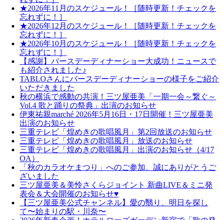
★2026年11月のスケジュール！［随時更新！チェックを
忘れずに！］
★2026年12月のスケジュール！［随時更新！チェックを
忘れずに！］
★2026年10月のスケジュール！［随時更新！チェックを
忘れずに！］
【感謝】バースデーディナーショー大成功！ニュースで
も紹介されました♪
TABLOさんにバースデーディナーショーの様子をご紹介
いただきました
秋の横浜で感動の共演！三ツ屋亜美「一期一会～繋ぐ～
Vol.4 歌と踊りの祭典」出演のお知らせ
伊東祐親marché 2026年5月16日・17日開催！三ツ屋亜美
出演のお知らせ
三重テレビ「煌めきの歌唱風月」第2回放送のお知らせ
三重テレビ「煌めきの歌唱風月」放送のお知らせ
三重テレビ「煌めきの歌唱風月」出演のお知らせ（4/17
OA）
「秋のカラオケまつり」へのご参加、誠にありがとうご
ざいました
三ツ屋亜美＆美怜さくらジョイント 新曲LIVE＆ミニ発
表会＆大会開催のお知らせ♥
【三ツ屋亜美公式チャンネル】愛の翳り、明日を探し
て〜始まりの駅・川奈〜