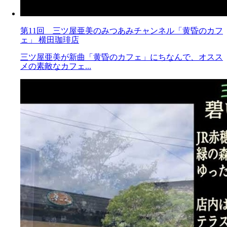
第11回 三ツ屋亜美のみつあみチャンネル「黄昏のカフ
ェ」 横田珈琲店
三ツ屋亜美が新曲「黄昏のカフェ」にちなんで、オスス
メの素敵なカフェ...