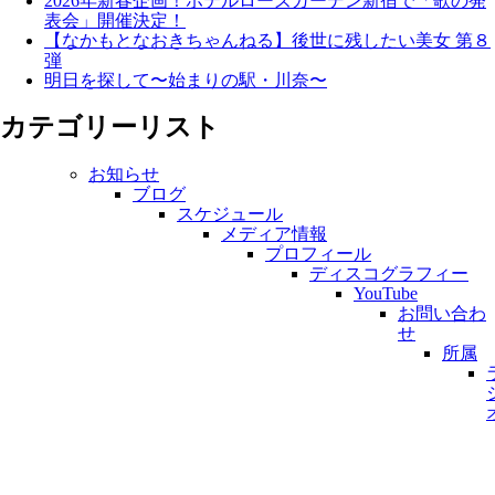
2026年新春企画！ホテルローズガーデン新宿で「歌の発
表会」開催決定！
【なかもとなおきちゃんねる】後世に残したい美女 第８
弾
明日を探して〜始まりの駅・川奈〜
カテゴリーリスト
お知らせ
ブログ
スケジュール
メディア情報
プロフィール
ディスコグラフィー
YouTube
お問い合わ
せ
所属