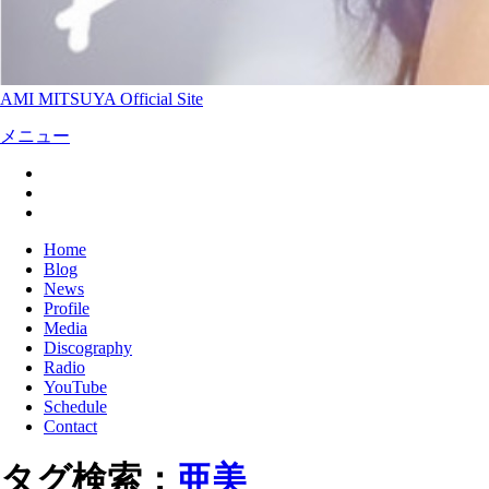
AMI MITSUYA Official Site
メニュー
Home
Blog
News
Profile
Media
Discography
Radio
YouTube
Schedule
Contact
タグ検索：
亜美