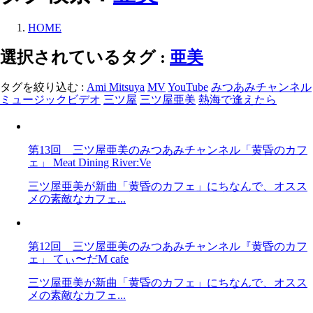
HOME
選択されているタグ :
亜美
タグを絞り込む :
Ami Mitsuya
MV
YouTube
みつあみチャンネル
ミュージックビデオ
三ツ屋
三ツ屋亜美
熱海で逢えたら
第13回 三ツ屋亜美のみつあみチャンネル「黄昏のカフ
ェ」 Meat Dining River:Ve
三ツ屋亜美が新曲「黄昏のカフェ」にちなんで、オスス
メの素敵なカフェ...
第12回 三ツ屋亜美のみつあみチャンネル『黄昏のカフ
ェ」 てぃ〜だM cafe
三ツ屋亜美が新曲「黄昏のカフェ」にちなんで、オスス
メの素敵なカフェ...