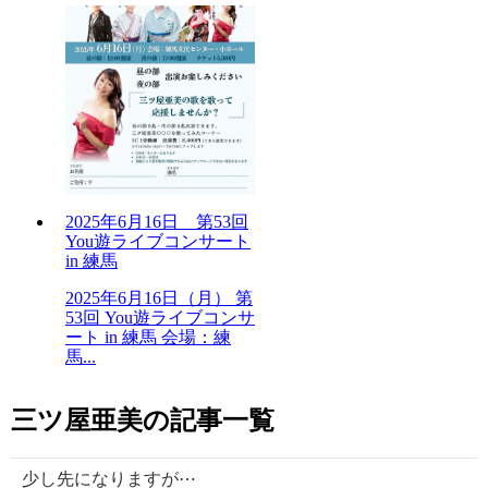
2025年6月16日 第53回
You遊ライブコンサート
in 練馬
2025年6月16日（月） 第
53回 You遊ライブコンサ
ート in 練馬 会場：練
馬...
三ツ屋亜美の記事一覧
少し先になりますが⋯