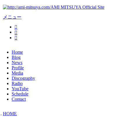
AMI MITSUYA Official Site
メニュー
Home
Blog
News
Profile
Media
Discography
Radio
YouTube
Schedule
Contact
HOME