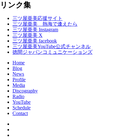
リンク集
三ツ屋亜美応援サイト
三ツ屋亜美 熱海で逢えたら
三ツ屋亜美 Instagram
三ツ屋亜美 X
三ツ屋亜美 facebook
三ツ屋亜美YouTube公式チャンネル
徳間ジャパンコミュニケーションズ
Home
Blog
News
Profile
Media
Discography
Radio
YouTube
Schedule
Contact