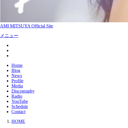
AMI MITSUYA Official Site
メニュー
Home
Blog
News
Profile
Media
Discography
Radio
YouTube
Schedule
Contact
HOME