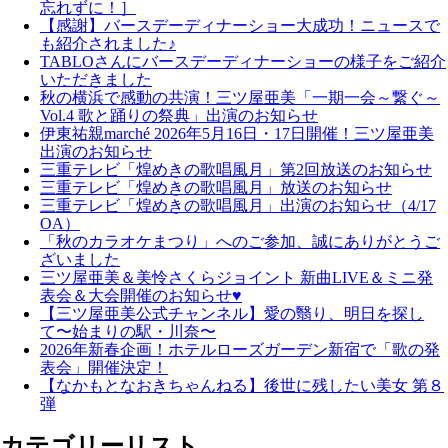
忘れずに！］
【感謝】バースデーディナーショー大成功！ニュースで
も紹介されました♪
TABLOさんにバースデーディナーショーの様子をご紹介
いただきました
秋の横浜で感動の共演！三ツ屋亜美「一期一会～繋ぐ～
Vol.4 歌と踊りの祭典」出演のお知らせ
伊東祐親marché 2026年5月16日・17日開催！三ツ屋亜美
出演のお知らせ
三重テレビ「煌めきの歌唱風月」第2回放送のお知らせ
三重テレビ「煌めきの歌唱風月」放送のお知らせ
三重テレビ「煌めきの歌唱風月」出演のお知らせ（4/17
OA）
「秋のカラオケまつり」へのご参加、誠にありがとうご
ざいました
三ツ屋亜美＆美怜さくらジョイント 新曲LIVE＆ミニ発
表会＆大会開催のお知らせ♥
【三ツ屋亜美公式チャンネル】愛の翳り、明日を探し
て〜始まりの駅・川奈〜
2026年新春企画！ホテルローズガーデン新宿で「歌の発
表会」開催決定！
【なかもとなおきちゃんねる】後世に残したい美女 第８
弾
カテゴリーリスト