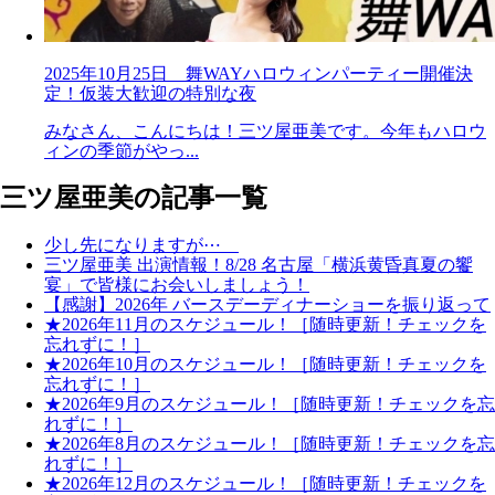
2025年10月25日 舞WAYハロウィンパーティー開催決
定！仮装大歓迎の特別な夜
みなさん、こんにちは！三ツ屋亜美です。今年もハロウ
ィンの季節がやっ...
三ツ屋亜美の記事一覧
少し先になりますが⋯
三ツ屋亜美 出演情報！8/28 名古屋「横浜黄昏真夏の饗
宴」で皆様にお会いしましょう！
【感謝】2026年 バースデーディナーショーを振り返って
★2026年11月のスケジュール！［随時更新！チェックを
忘れずに！］
★2026年10月のスケジュール！［随時更新！チェックを
忘れずに！］
★2026年9月のスケジュール！［随時更新！チェックを忘
れずに！］
★2026年8月のスケジュール！［随時更新！チェックを忘
れずに！］
★2026年12月のスケジュール！［随時更新！チェックを