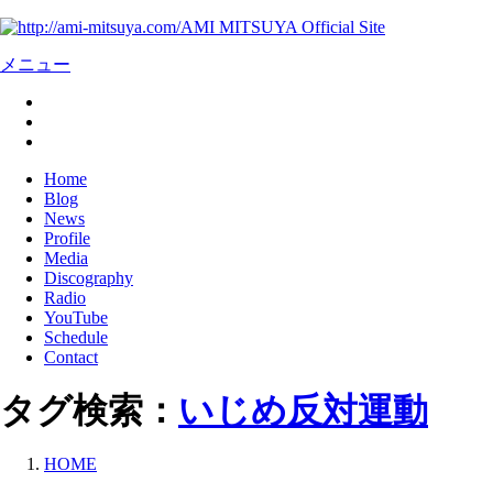
AMI MITSUYA Official Site
メニュー
Home
Blog
News
Profile
Media
Discography
Radio
YouTube
Schedule
Contact
タグ検索：
いじめ反対運動
HOME