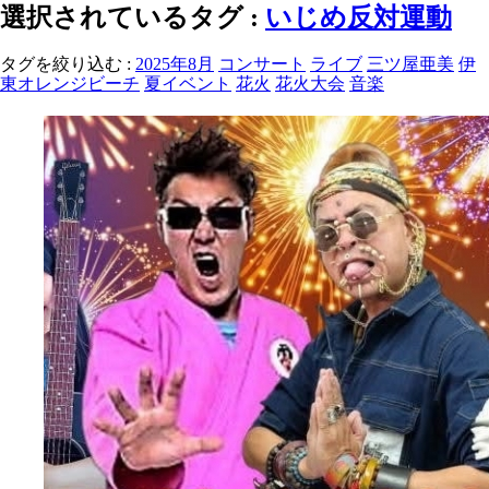
選択されているタグ :
いじめ反対運動
タグを絞り込む :
2025年8月
コンサート
ライブ
三ツ屋亜美
伊
東オレンジビーチ
夏イベント
花火
花火大会
音楽