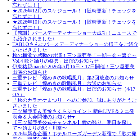
忘れずに！］
★2026年12月のスケジュール！［随時更新！チェックを
忘れずに！］
★2026年10月のスケジュール！［随時更新！チェックを
忘れずに！］
【感謝】バースデーディナーショー大成功！ニュースで
も紹介されました♪
TABLOさんにバースデーディナーショーの様子をご紹介
いただきました
秋の横浜で感動の共演！三ツ屋亜美「一期一会～繋ぐ～
Vol.4 歌と踊りの祭典」出演のお知らせ
伊東祐親marché 2026年5月16日・17日開催！三ツ屋亜美
出演のお知らせ
三重テレビ「煌めきの歌唱風月」第2回放送のお知らせ
三重テレビ「煌めきの歌唱風月」放送のお知らせ
三重テレビ「煌めきの歌唱風月」出演のお知らせ（4/17
OA）
「秋のカラオケまつり」へのご参加、誠にありがとうご
ざいました
三ツ屋亜美＆美怜さくらジョイント 新曲LIVE＆ミニ発
表会＆大会開催のお知らせ♥
【三ツ屋亜美公式チャンネル】愛の翳り、明日を探し
て〜始まりの駅・川奈〜
2026年新春企画！ホテルローズガーデン新宿で「歌の発