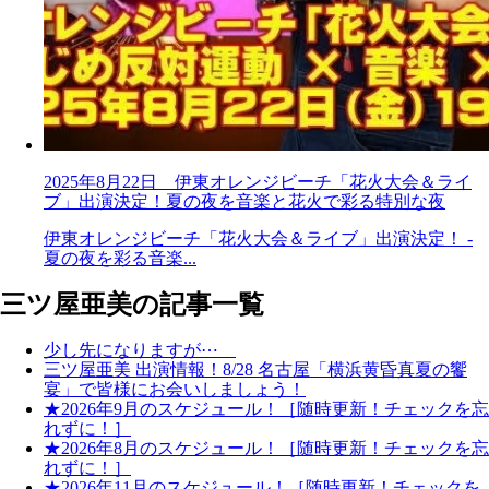
2025年8月22日 伊東オレンジビーチ「花火大会＆ライ
ブ」出演決定！夏の夜を音楽と花火で彩る特別な夜
伊東オレンジビーチ「花火大会＆ライブ」出演決定！ -
夏の夜を彩る音楽...
三ツ屋亜美の記事一覧
少し先になりますが⋯
三ツ屋亜美 出演情報！8/28 名古屋「横浜黄昏真夏の饗
宴」で皆様にお会いしましょう！
★2026年9月のスケジュール！［随時更新！チェックを忘
れずに！］
★2026年8月のスケジュール！［随時更新！チェックを忘
れずに！］
★2026年11月のスケジュール！［随時更新！チェックを