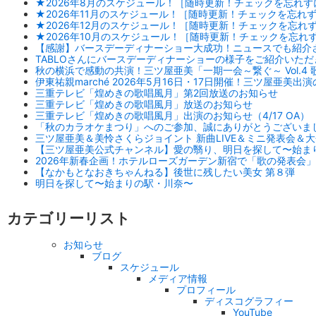
★2026年8月のスケジュール！［随時更新！チェックを忘れず
★2026年11月のスケジュール！［随時更新！チェックを忘れ
★2026年12月のスケジュール！［随時更新！チェックを忘れ
★2026年10月のスケジュール！［随時更新！チェックを忘れ
【感謝】バースデーディナーショー大成功！ニュースでも紹介
TABLOさんにバースデーディナーショーの様子をご紹介いただ
秋の横浜で感動の共演！三ツ屋亜美「一期一会～繋ぐ～ Vol.4
伊東祐親marché 2026年5月16日・17日開催！三ツ屋亜美出
三重テレビ「煌めきの歌唱風月」第2回放送のお知らせ
三重テレビ「煌めきの歌唱風月」放送のお知らせ
三重テレビ「煌めきの歌唱風月」出演のお知らせ（4/17 OA）
「秋のカラオケまつり」へのご参加、誠にありがとうございま
三ツ屋亜美＆美怜さくらジョイント 新曲LIVE＆ミニ発表会＆
【三ツ屋亜美公式チャンネル】愛の翳り、明日を探して〜始ま
2026年新春企画！ホテルローズガーデン新宿で「歌の発表会
【なかもとなおきちゃんねる】後世に残したい美女 第８弾
明日を探して〜始まりの駅・川奈〜
カテゴリーリスト
お知らせ
ブログ
スケジュール
メディア情報
プロフィール
ディスコグラフィー
YouTube