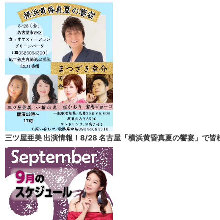
三ツ屋亜美 出演情報！8/28 名古屋「横浜黄昏真夏の饗宴」で