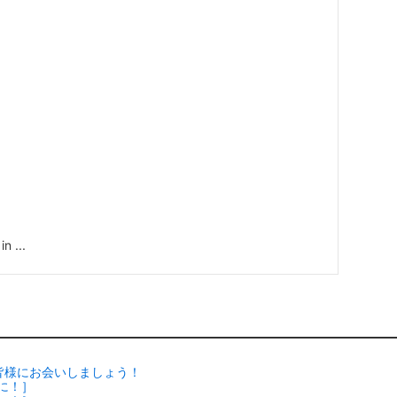
...
で皆様にお会いしましょう！
に！］