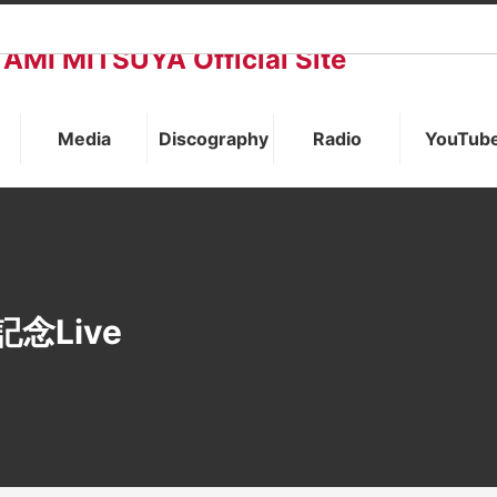
AMI MITSUYA Official Site
Media
Discography
Radio
YouTub
念Live