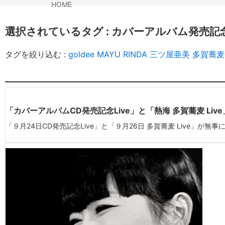
HOME
選択されているタグ :
カバーアルバム発売記念L
タグを絞り込む :
goldee
MAYU
RINDA
三ツ屋亜美
多賀蕎麦 
「カバーアルバムCD発売記念Live」と「熱海 多賀蕎麦 Li
「９月24日CD発売記念Live」と「９月26日 多賀蕎麦 Live」が無事に終