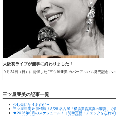
大阪初ライブが無事に終わりました！
９月24日（日）に開催した “三ツ屋亜美 カバーアルバム発売記念Live in 
三ツ屋亜美の記事一覧
少し先になりますが⋯
三ツ屋亜美 出演情報！8/28 名古屋「横浜黄昏真夏の饗宴」
★2026年9月のスケジュール！［随時更新！チェックを忘れず