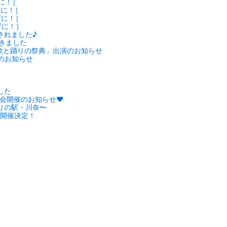
に！］
ずに！］
ずに！］
ずに！］
されました♪
きました
 歌と踊りの祭典」出演のお知らせ
演のお知らせ
した
大会開催のお知らせ♥
りの駅・川奈〜
」開催決定！