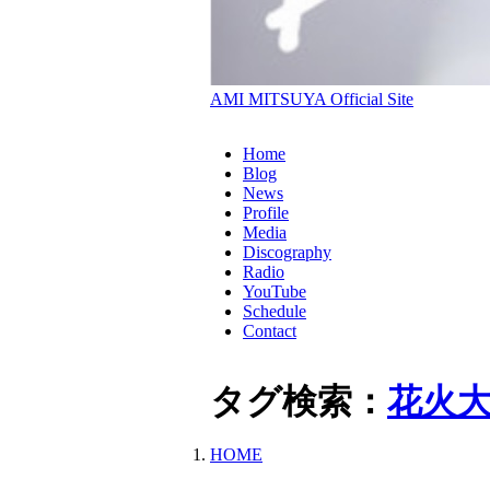
AMI MITSUYA Official Site
Home
Blog
News
Profile
Media
Discography
Radio
YouTube
Schedule
Contact
タグ検索：
花火
HOME