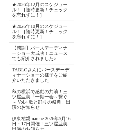
★2026年12月のスケジュー
ル！［随時更新！チェック
を忘れずに！］
★2026年10月のスケジュー
ル！［随時更新！チェック
を忘れずに！］
【感謝】バースデーディナ
ーショー大成功！ニュース
でも紹介されました♪
TABLOさんにバースデーデ
ィナーショーの様子をご紹
介いただきました
秋の横浜で感動の共演！三
ツ屋亜美「一期一会～繋ぐ
～ Vol.4 歌と踊りの祭典」出
演のお知らせ
伊東祐親marché 2026年5月16
日・17日開催！三ツ屋亜美
出演のお知らせ