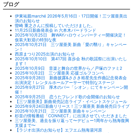
ブログ
伊東祐親marché 2026年5月16日・17日開催！三ツ屋亜美出
演のお知らせ
曽崎 重之さんに投稿していただけました。
11月25日新曲発表会 in 六本木バードランド
2025年10月25日 舞WAYハロウィンパーティー開催決定！
仮装大歓迎の特別な夜
2025年10月21日 三ツ屋亜美 新曲「愛の翳り」キャンペー
ン！
西原まつり2025出演のお知らせ
2025年10月10日 第417回 喜歩会 秋の歌謡祭に出演いたし
ます！
2025年10月9日 音楽と舞台の世界から／戸塚のファミ2
2025年10月2日 三ツ屋亜美 応援ゴルフコンペ
2025年9月28日 新曲披露&ささき裕星先生作曲記念発表会
出演決定！レンタルホールアーサーで特別なステージ
2025年9月27日 厚木のバー「シオン」にてキャンペーン開
催！
2025年9月25日 恋うたフレンド歌の会開催のお知らせ
【三ツ屋亜美】新曲発売記念ライブ・イベントスケジュール
2025年9月24日新曲リリース！三ツ屋亜美 新曲発売日ライブ
2025年10月21日 三ツ屋亜美 新曲キャンペーン
杉並の情報番組「CONNECT」に出演させていただきました
三ツ屋亜美、過去を振り返って〜デビュー1周年から熱海復興
支援まで〜
【ラジオ出演のお知らせ】エフエム熱海湯河原