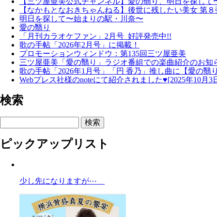
【三ツ屋亜美公式チャンネル】愛の翳り、明日を探して
【なかもとなおきちゃんねる】後世に残したい美女 第８
明日を探して〜始まりの駅・川奈〜
愛の翳り
「月刊カラオケファン」2月号 好評発売中!!
歌の手帖「2026年2月号」に掲載！
プロモーションウィンドウ：第135回三ツ屋亜美
三ツ屋亜美「愛の翳り」ラジオ番組での楽曲紹介のお知
歌の手帖「2026年1月号」「円 香乃」推し曲に【愛の
Webプレス社様のnoteにて紹介されました♥[2025年10月3日 1
検索
検索
ピックアップリスト
少し先になりますが⋯