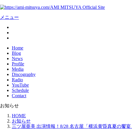
AMI MITSUYA Official Site
メニュー
Home
Blog
News
Profile
Media
Discography
Radio
YouTube
Schedule
Contact
お知らせ
HOME
お知らせ
三ツ屋亜美 出演情報！8/28 名古屋「横浜黄昏真夏の