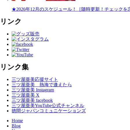
★2026年12月のスケジュール！［随時更新！チェック
リンク
リンク集
三ツ屋亜美応援サイト
三ツ屋亜美 熱海で逢えたら
三ツ屋亜美 Instagram
三ツ屋亜美 X
三ツ屋亜美 facebook
三ツ屋亜美YouTube公式チャンネル
徳間ジャパンコミュニケーションズ
Home
Blog