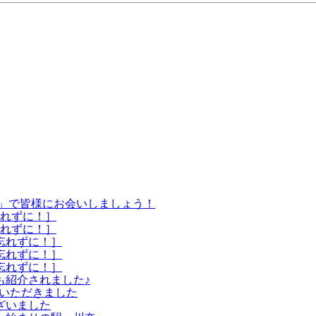
饗宴」で皆様にお会いしましょう！
忘れずに！］
忘れずに！］
を忘れずに！］
を忘れずに！］
を忘れずに！］
も紹介されました♪
介いただきました
ざいました