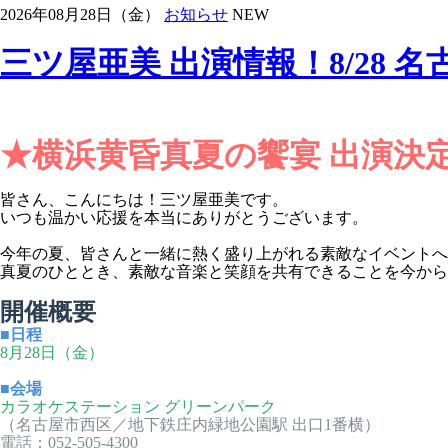
2026年08月28日（金）
お知らせ
NEW
三ツ屋亜美 出演情報！8/28
★横浜黄昏真夏の饗宴 出演決
皆さん、こんにちは！三ツ屋亜美です。
いつも温かい応援を本当にありがとうございます。
今年の夏、皆さんと一緒に熱く盛り上がれる素敵なイベントへ
真夏のひととき、素敵な音楽と笑顔を共有できることを今から
開催概要
■日程
8月28日（金）
■会場
カラオケステーション グリーンパーク
（名古屋市西区／地下鉄庄内緑地公園駅 出口1番横）
電話：052-505-4300