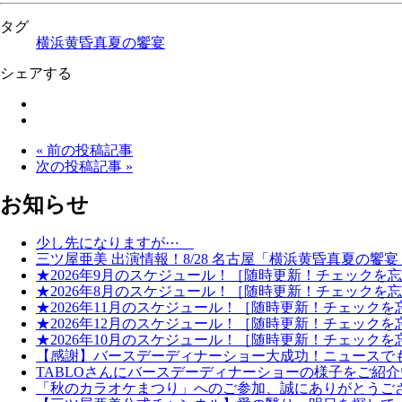
タグ
横浜黄昏真夏の饗宴
シェアする
« 前の投稿記事
次の投稿記事 »
お知らせ
少し先になりますが⋯
三ツ屋亜美 出演情報！8/28 名古屋「横浜黄昏真夏の
★2026年9月のスケジュール！［随時更新！チェックを
★2026年8月のスケジュール！［随時更新！チェックを
★2026年11月のスケジュール！［随時更新！チェック
★2026年12月のスケジュール！［随時更新！チェック
★2026年10月のスケジュール！［随時更新！チェック
【感謝】バースデーディナーショー大成功！ニュースで
TABLOさんにバースデーディナーショーの様子をご紹
「秋のカラオケまつり」へのご参加、誠にありがとうご