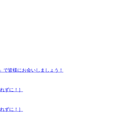
饗宴」で皆様にお会いしましょう！
忘れずに！］
忘れずに！］