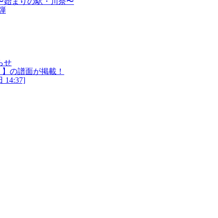
〜始まりの駅・川奈〜
弾
らせ
翳り】の譜面が掲載！
4:37]