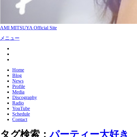
AMI MITSUYA Official Site
メニュー
Home
Blog
News
Profile
Media
Discography
Radio
YouTube
Schedule
Contact
タグ検索：
パーティー大好き