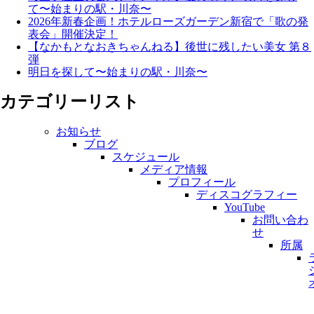
て〜始まりの駅・川奈〜
2026年新春企画！ホテルローズガーデン新宿で「歌の発
表会」開催決定！
【なかもとなおきちゃんねる】後世に残したい美女 第８
弾
明日を探して〜始まりの駅・川奈〜
カテゴリーリスト
お知らせ
ブログ
スケジュール
メディア情報
プロフィール
ディスコグラフィー
YouTube
お問い合わ
せ
所属