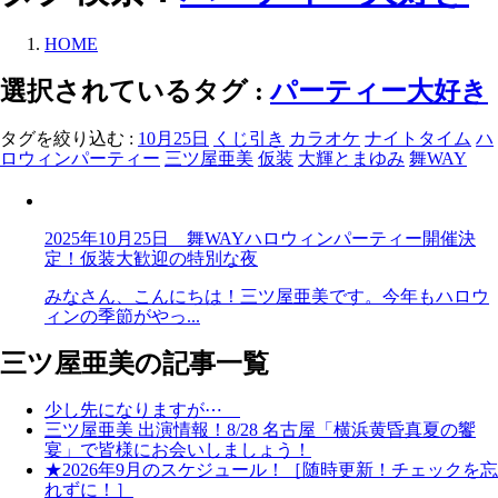
HOME
選択されているタグ :
パーティー大好き
タグを絞り込む :
10月25日
くじ引き
カラオケ
ナイトタイム
ハ
ロウィンパーティー
三ツ屋亜美
仮装
大輝とまゆみ
舞WAY
2025年10月25日 舞WAYハロウィンパーティー開催決
定！仮装大歓迎の特別な夜
みなさん、こんにちは！三ツ屋亜美です。今年もハロウ
ィンの季節がやっ...
三ツ屋亜美の記事一覧
少し先になりますが⋯
三ツ屋亜美 出演情報！8/28 名古屋「横浜黄昏真夏の饗
宴」で皆様にお会いしましょう！
★2026年9月のスケジュール！［随時更新！チェックを忘
れずに！］