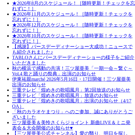
★2026年8月のスケジュール！［随時更新！チェックを忘
れずに！］
★2026年11月のスケジュール！［随時更新！チェックを
忘れずに！］
★2026年12月のスケジュール！［随時更新！チェックを
忘れずに！］
★2026年10月のスケジュール！［随時更新！チェックを
忘れずに！］
【感謝】バースデーディナーショー大成功！ニュースで
も紹介されました♪
TABLOさんにバースデーディナーショーの様子をご紹介
いただきました
秋の横浜で感動の共演！三ツ屋亜美「一期一会～繋ぐ～
Vol.4 歌と踊りの祭典」出演のお知らせ
伊東祐親marché 2026年5月16日・17日開催！三ツ屋亜美
出演のお知らせ
三重テレビ「煌めきの歌唱風月」第2回放送のお知らせ
三重テレビ「煌めきの歌唱風月」放送のお知らせ
三重テレビ「煌めきの歌唱風月」出演のお知らせ（4/17
OA）
「秋のカラオケまつり」へのご参加、誠にありがとうご
ざいました
三ツ屋亜美＆美怜さくらジョイント 新曲LIVE＆ミニ発
表会＆大会開催のお知らせ♥
【三ツ屋亜美公式チャンネル】愛の翳り、明日を探し