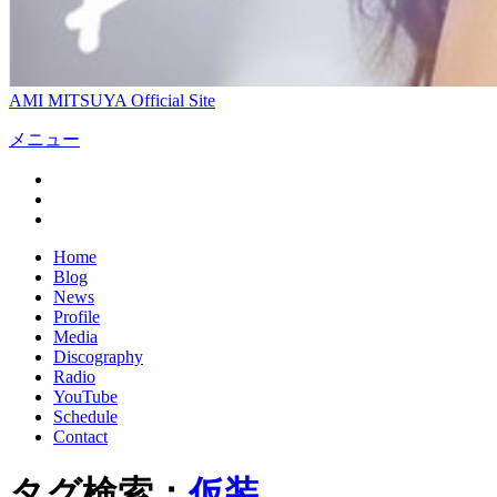
AMI MITSUYA Official Site
メニュー
Home
Blog
News
Profile
Media
Discography
Radio
YouTube
Schedule
Contact
タグ検索：
仮装