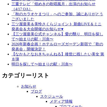
三重テレビ「煌めきの歌唱風月」出演のお知らせ
（4/17 OA）
「秋のカラオケまつり」へのご参加、誠にありがとう
ございました
三ツ屋亜美＆美怜さくらジョイント 新曲LIVE＆ミニ
発表会＆大会開催のお知らせ♥
【三ツ屋亜美公式チャンネル】愛の翳り、明日を探し
て〜始まりの駅・川奈〜
2026年新春企画！ホテルローズガーデン新宿で「歌の
発表会」開催決定！
【なかもとなおきちゃんねる】後世に残したい美女 第
８弾
明日を探して〜始まりの駅・川奈〜
カテゴリーリスト
お知らせ
ブログ
スケジュール
メディア情報
プロフィール