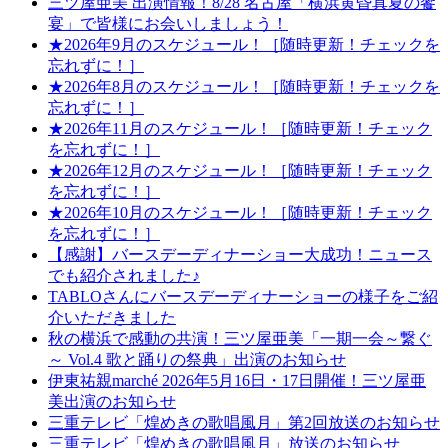
三ツ屋亜美 出演情報！8/28 名古屋「横浜黄昏真夏の饗
宴」で皆様にお会いしましょう！
★2026年9月のスケジュール！［随時更新！チェックを
忘れずに！］
★2026年8月のスケジュール！［随時更新！チェックを
忘れずに！］
★2026年11月のスケジュール！［随時更新！チェック
を忘れずに！］
★2026年12月のスケジュール！［随時更新！チェック
を忘れずに！］
★2026年10月のスケジュール！［随時更新！チェック
を忘れずに！］
【感謝】バースデーディナーショー大成功！ニュース
でも紹介されました♪
TABLOさんにバースデーディナーショーの様子をご紹
介いただきました
秋の横浜で感動の共演！三ツ屋亜美「一期一会～繋ぐ
～ Vol.4 歌と踊りの祭典」出演のお知らせ
伊東祐親marché 2026年5月16日・17日開催！三ツ屋亜
美出演のお知らせ
三重テレビ「煌めきの歌唱風月」第2回放送のお知らせ
三重テレビ「煌めきの歌唱風月」放送のお知らせ