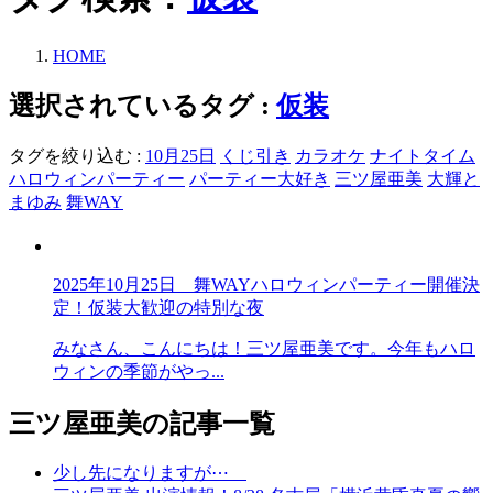
HOME
選択されているタグ :
仮装
タグを絞り込む :
10月25日
くじ引き
カラオケ
ナイトタイム
ハロウィンパーティー
パーティー大好き
三ツ屋亜美
大輝と
まゆみ
舞WAY
2025年10月25日 舞WAYハロウィンパーティー開催決
定！仮装大歓迎の特別な夜
みなさん、こんにちは！三ツ屋亜美です。今年もハロ
ウィンの季節がやっ...
三ツ屋亜美の記事一覧
少し先になりますが⋯