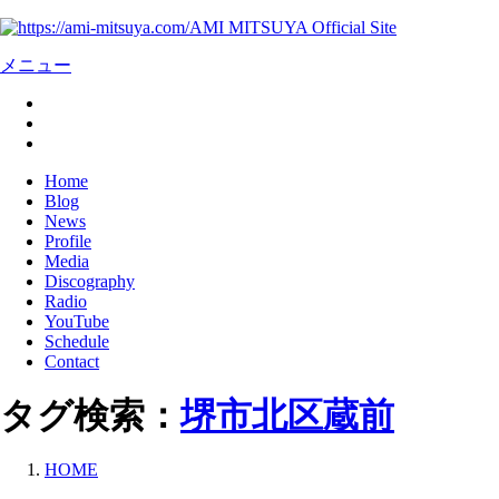
AMI MITSUYA Official Site
メニュー
Home
Blog
News
Profile
Media
Discography
Radio
YouTube
Schedule
Contact
タグ検索：
堺市北区蔵前
HOME