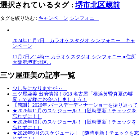
選択されているタグ :
堺市北区蔵前
タグを絞り込む :
キャンペーン
シンフォニー
2024年11月7日 カラオケスタジオ シンフォニー キャ
ンペーン
11月7日／14時〜 カラオケスタジオ シンフォニー ●住所
大阪府堺市北区...
三ツ屋亜美の記事一覧
少し先になりますが⋯
三ツ屋亜美 出演情報！8/28 名古屋「横浜黄昏真夏の饗
宴」で皆様にお会いしましょう！
【感謝】2026年 バースデーディナーショーを振り返って
★2026年11月のスケジュール！［随時更新！チェックを
忘れずに！］
★2026年10月のスケジュール！［随時更新！チェックを
忘れずに！］
★2026年9月のスケジュール！［随時更新！チェックを忘
れずに！］