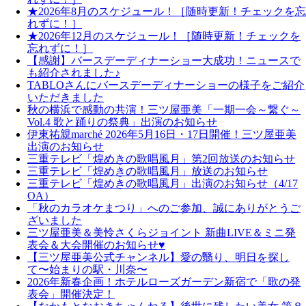
★2026年8月のスケジュール！［随時更新！チェックを忘
れずに！］
★2026年12月のスケジュール！［随時更新！チェックを
忘れずに！］
【感謝】バースデーディナーショー大成功！ニュースで
も紹介されました♪
TABLOさんにバースデーディナーショーの様子をご紹介
いただきました
秋の横浜で感動の共演！三ツ屋亜美「一期一会～繋ぐ～
Vol.4 歌と踊りの祭典」出演のお知らせ
伊東祐親marché 2026年5月16日・17日開催！三ツ屋亜美
出演のお知らせ
三重テレビ「煌めきの歌唱風月」第2回放送のお知らせ
三重テレビ「煌めきの歌唱風月」放送のお知らせ
三重テレビ「煌めきの歌唱風月」出演のお知らせ（4/17
OA）
「秋のカラオケまつり」へのご参加、誠にありがとうご
ざいました
三ツ屋亜美＆美怜さくらジョイント 新曲LIVE＆ミニ発
表会＆大会開催のお知らせ♥
【三ツ屋亜美公式チャンネル】愛の翳り、明日を探し
て〜始まりの駅・川奈〜
2026年新春企画！ホテルローズガーデン新宿で「歌の発
表会」開催決定！