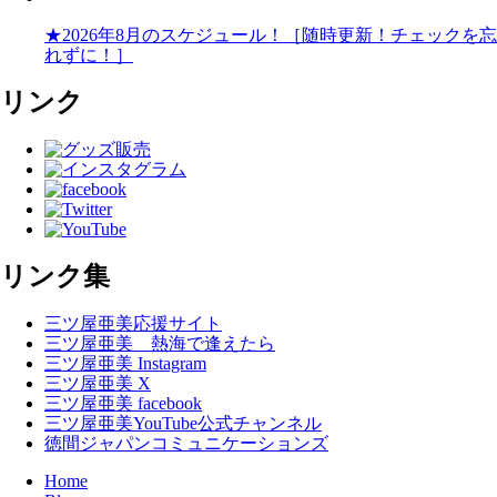
★2026年8月のスケジュール！［随時更新！チェックを忘
れずに！］
リンク
リンク集
三ツ屋亜美応援サイト
三ツ屋亜美 熱海で逢えたら
三ツ屋亜美 Instagram
三ツ屋亜美 X
三ツ屋亜美 facebook
三ツ屋亜美YouTube公式チャンネル
徳間ジャパンコミュニケーションズ
Home