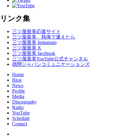
リンク集
三ツ屋亜美応援サイト
三ツ屋亜美 熱海で逢えたら
三ツ屋亜美 Instagram
三ツ屋亜美 X
三ツ屋亜美 facebook
三ツ屋亜美YouTube公式チャンネル
徳間ジャパンコミュニケーションズ
Home
Blog
News
Profile
Media
Discography
Radio
YouTube
Schedule
Contact