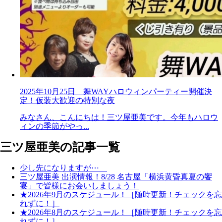
2025年10月25日 舞WAYハロウィンパーティー開催決
定！仮装大歓迎の特別な夜
みなさん、こんにちは！三ツ屋亜美です。今年もハロウ
ィンの季節がやっ...
三ツ屋亜美の記事一覧
少し先になりますが⋯
三ツ屋亜美 出演情報！8/28 名古屋「横浜黄昏真夏の饗
宴」で皆様にお会いしましょう！
★2026年9月のスケジュール！［随時更新！チェックを忘
れずに！］
★2026年8月のスケジュール！［随時更新！チェックを忘
れずに！］