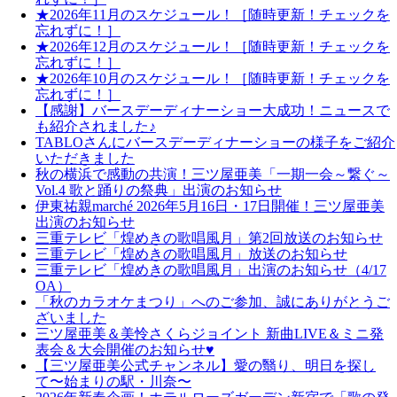
★2026年11月のスケジュール！［随時更新！チェックを
忘れずに！］
★2026年12月のスケジュール！［随時更新！チェックを
忘れずに！］
★2026年10月のスケジュール！［随時更新！チェックを
忘れずに！］
【感謝】バースデーディナーショー大成功！ニュースで
も紹介されました♪
TABLOさんにバースデーディナーショーの様子をご紹介
いただきました
秋の横浜で感動の共演！三ツ屋亜美「一期一会～繋ぐ～
Vol.4 歌と踊りの祭典」出演のお知らせ
伊東祐親marché 2026年5月16日・17日開催！三ツ屋亜美
出演のお知らせ
三重テレビ「煌めきの歌唱風月」第2回放送のお知らせ
三重テレビ「煌めきの歌唱風月」放送のお知らせ
三重テレビ「煌めきの歌唱風月」出演のお知らせ（4/17
OA）
「秋のカラオケまつり」へのご参加、誠にありがとうご
ざいました
三ツ屋亜美＆美怜さくらジョイント 新曲LIVE＆ミニ発
表会＆大会開催のお知らせ♥
【三ツ屋亜美公式チャンネル】愛の翳り、明日を探し
て〜始まりの駅・川奈〜