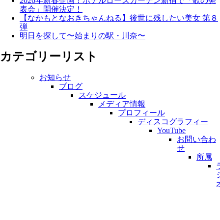
2026年新春企画！ホテルローズガーデン新宿で「歌の発
表会」開催決定！
【なかもとなおきちゃんねる】後世に残したい美女 第８
弾
明日を探して〜始まりの駅・川奈〜
カテゴリーリスト
お知らせ
ブログ
スケジュール
メディア情報
プロフィール
ディスコグラフィー
YouTube
お問い合わ
せ
所属