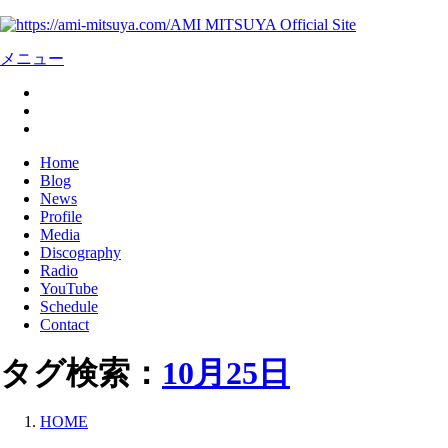
AMI MITSUYA Official Site
メニュー
Home
Blog
News
Profile
Media
Discography
Radio
YouTube
Schedule
Contact
タグ検索：
10月25日
HOME