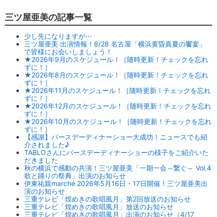
三ツ屋亜美の記事一覧
少し先になりますが⋯
三ツ屋亜美 出演情報！8/28 名古屋「横浜黄昏真夏の饗宴」
で皆様にお会いしましょう！
★2026年9月のスケジュール！［随時更新！チェックを忘れ
ずに！］
★2026年8月のスケジュール！［随時更新！チェックを忘れ
ずに！］
★2026年11月のスケジュール！［随時更新！チェックを忘れ
ずに！］
★2026年12月のスケジュール！［随時更新！チェックを忘れ
ずに！］
★2026年10月のスケジュール！［随時更新！チェックを忘れ
ずに！］
【感謝】バースデーディナーショー大成功！ニュースでも紹
介されました♪
TABLOさんにバースデーディナーショーの様子をご紹介いた
だきました
秋の横浜で感動の共演！三ツ屋亜美「一期一会～繋ぐ～ Vol.4
歌と踊りの祭典」出演のお知らせ
伊東祐親marché 2026年5月16日・17日開催！三ツ屋亜美出
演のお知らせ
三重テレビ「煌めきの歌唱風月」第2回放送のお知らせ
三重テレビ「煌めきの歌唱風月」放送のお知らせ
三重テレビ「煌めきの歌唱風月」出演のお知らせ（4/17