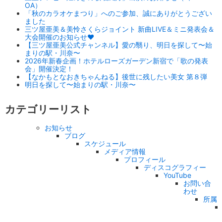
OA）
「秋のカラオケまつり」へのご参加、誠にありがとうござい
ました
三ツ屋亜美＆美怜さくらジョイント 新曲LIVE＆ミニ発表会＆
大会開催のお知らせ♥
【三ツ屋亜美公式チャンネル】愛の翳り、明日を探して〜始
まりの駅・川奈〜
2026年新春企画！ホテルローズガーデン新宿で「歌の発表
会」開催決定！
【なかもとなおきちゃんねる】後世に残したい美女 第８弾
明日を探して〜始まりの駅・川奈〜
カテゴリーリスト
お知らせ
ブログ
スケジュール
メディア情報
プロフィール
ディスコグラフィー
YouTube
お問い合
わせ
所属