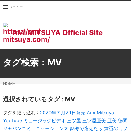
メニュー
AMI MITSUYA Official Site
タグ検索：
MV
HOME
選択されているタグ :
MV
タグを絞り込む :
2020年７月29日発売
Ami Mitsuya
YouTube
ミュージックビデオ
三ツ屋
三ツ屋亜美
亜美
徳間
ジャパンコミュニケーションズ
熱海で逢えたら
黄昏のカフ