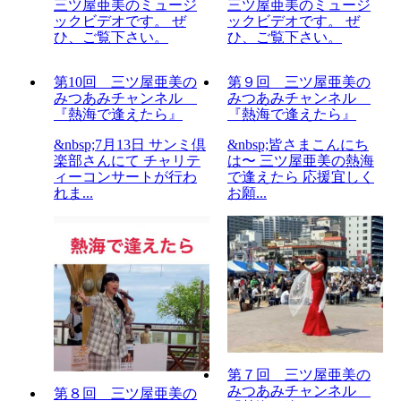
三ツ屋亜美のミュージ
三ツ屋亜美のミュージ
ックビデオです。 ぜ
ックビデオです。 ぜ
ひ、ご覧下さい。
ひ、ご覧下さい。
第10回 三ツ屋亜美の
第９回 三ツ屋亜美の
みつあみチャンネル
みつあみチャンネル
『熱海で逢えたら』
『熱海で逢えたら』
&nbsp;7月13日 サンミ倶
&nbsp;皆さまこんにち
楽部さんにて チャリテ
は〜 三ツ屋亜美の熱海
ィーコンサートが行わ
で逢えたら 応援宜しく
れま...
お願...
第７回 三ツ屋亜美の
みつあみチャンネル
第８回 三ツ屋亜美の