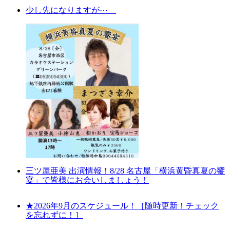
少し先になりますが⋯
三ツ屋亜美 出演情報！8/28 名古屋「横浜黄昏真夏の饗
宴」で皆様にお会いしましょう！
★2026年9月のスケジュール！［随時更新！チェック
を忘れずに！］