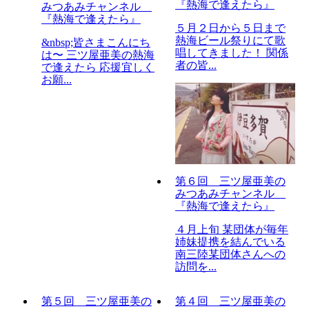
『熱海で逢えたら』
みつあみチャンネル
『熱海で逢えたら』
５月２日から５日まで
熱海ビール祭りにて歌
&nbsp;皆さまこんにち
唱してきました！ 関係
は〜 三ツ屋亜美の熱海
者の皆...
で逢えたら 応援宜しく
お願...
第６回 三ツ屋亜美の
みつあみチャンネル
『熱海で逢えたら』
４月上旬 某団体が毎年
姉妹提携を結んでいる
南三陸某団体さんへの
訪問を...
第５回 三ツ屋亜美の
第４回 三ツ屋亜美の