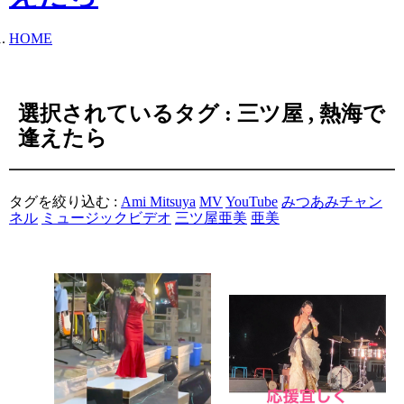
HOME
選択されているタグ :
三ツ屋
,
熱海で
逢えたら
タグを絞り込む :
Ami Mitsuya
MV
YouTube
みつあみチャン
ネル
ミュージックビデオ
三ツ屋亜美
亜美