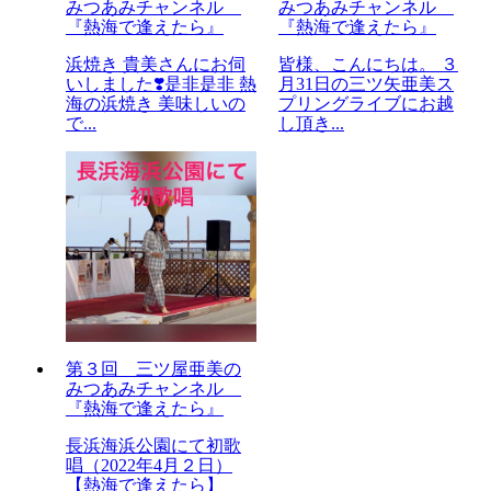
みつあみチャンネル
みつあみチャンネル
『熱海で逢えたら』
『熱海で逢えたら』
浜焼き 貴美さんにお伺
皆様、こんにちは。 ３
いしました❣️是非是非 熱
月31日の三ツ矢亜美ス
海の浜焼き 美味しいの
プリングライブにお越
で...
し頂き...
第３回 三ツ屋亜美の
みつあみチャンネル
『熱海で逢えたら』
長浜海浜公園にて初歌
唱（2022年4月２日）
【熱海で逢えたら】