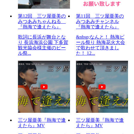
第12回 三ツ屋亜美の
第11回 三ツ屋亜美の
みつあみちゃんねる
みつあみチャンネル
『熱海で逢えたら』
『熱海で逢えたら』
歌詞に長浜が舞台とな
&nbsp;なんと！ 熱海ビ
り 長浜海浜公園 下多賀
ール祭り 熱海花火大会
観光協会様主催のビー
で歌わせて頂きまし
ル祭...
た！ 12...
三ツ屋亜美『熱海で逢
三ツ屋亜美『熱海で逢
えたら』MV
えたら』MV