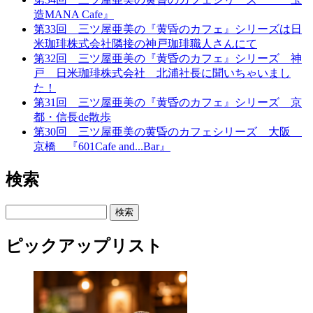
造MANA Cafe』
第33回 三ツ屋亜美の『黄昏のカフェ』シリーズは日
米珈琲株式会社隣接の神戸珈琲職人さんにて
第32回 三ツ屋亜美の『黄昏のカフェ』シリーズ 神
戸 日米珈琲株式会社 北浦社長に聞いちゃいまし
た！
第31回 三ツ屋亜美の『黄昏のカフェ』シリーズ 京
都・信長de散歩
第30回 三ツ屋亜美の黄昏のカフェシリーズ 大阪
京橋 『601Cafe and...Bar』
検索
検索
ピックアップリスト