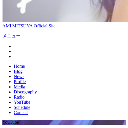
AMI MITSUYA Official Site
メニュー
Home
Blog
News
Profile
Media
Discography
Radio
YouTube
Schedule
Contact
YouTube