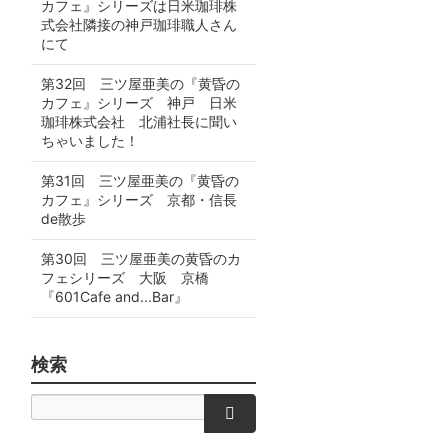
カフェ』シリーズは日米珈琲株
式会社隣接の神戸珈琲職人さん
にて
第32回 三ツ屋亜美の『黄昏の
カフェ』シリーズ 神戸 日米
珈琲株式会社 北浦社長に聞い
ちゃいました！
第31回 三ツ屋亜美の『黄昏の
カフェ』シリーズ 京都・信長
de散歩
第30回 三ツ屋亜美の黄昏のカ
フェシリーズ 大阪 京橋
『601Cafe and...Bar』
検索
検索