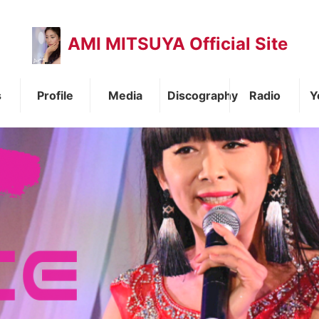
AMI MITSUYA Official Site
s
Profile
Media
Discography
Radio
Y