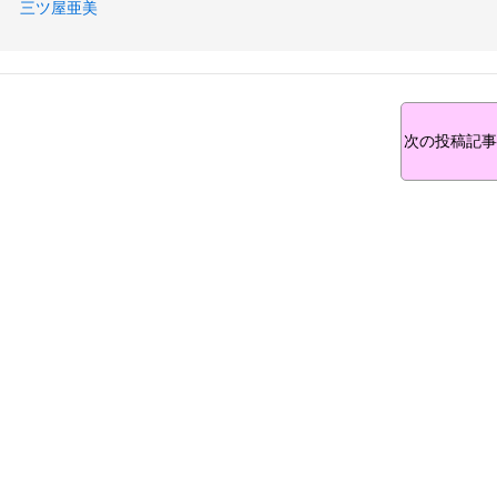
三ツ屋亜美
次の投稿記事 