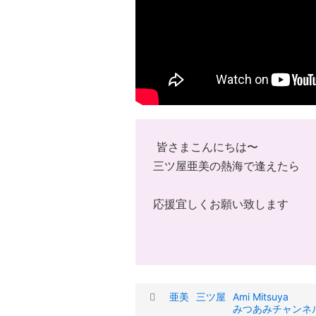
皆さまこんにちは〜
三ツ屋亜美の熱海で逢えたら
応援宜しくお願い致します
タ
亜美
三ツ屋
Ami Mitsuya
みつあみチャンネ
グ