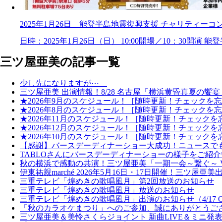
2025年1月26日 能登半島地震復興支援 チャリティーコ
日時：2025年1月26日（日） 10:00開場／10：30開演 能
三ツ屋亜美の記事一覧
少し先になりますが⋯
三ツ屋亜美 出演情報！8/28 名古屋「横浜黄昏真夏の
★2026年9月のスケジュール！［随時更新！チェックを
★2026年8月のスケジュール！［随時更新！チェックを
★2026年11月のスケジュール！［随時更新！チェック
★2026年12月のスケジュール！［随時更新！チェック
★2026年10月のスケジュール！［随時更新！チェック
【感謝】バースデーディナーショー大成功！ニュースで
TABLOさんにバースデーディナーショーの様子をご紹
秋の横浜で感動の共演！三ツ屋亜美「一期一会～繋ぐ～ Vo
伊東祐親marché 2026年5月16日・17日開催！三ツ屋亜
三重テレビ「煌めきの歌唱風月」第2回放送のお知らせ
三重テレビ「煌めきの歌唱風月」放送のお知らせ
三重テレビ「煌めきの歌唱風月」出演のお知らせ（4/17 
「秋のカラオケまつり」へのご参加、誠にありがとうご
三ツ屋亜美＆美怜さくらジョイント 新曲LIVE＆ミニ発