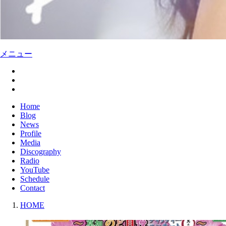
メニュー
Home
Blog
News
Profile
Media
Discography
Radio
YouTube
Schedule
Contact
HOME