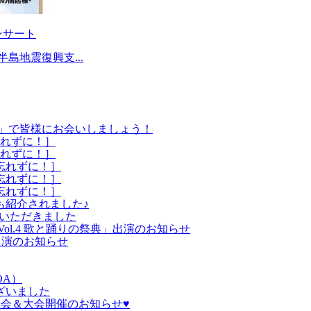
ンサート
登半島地震復興支...
饗宴」で皆様にお会いしましょう！
忘れずに！］
忘れずに！］
を忘れずに！］
を忘れずに！］
を忘れずに！］
も紹介されました♪
介いただきました
l.4 歌と踊りの祭典」出演のお知らせ
美出演のお知らせ
OA）
ざいました
表会＆大会開催のお知らせ♥