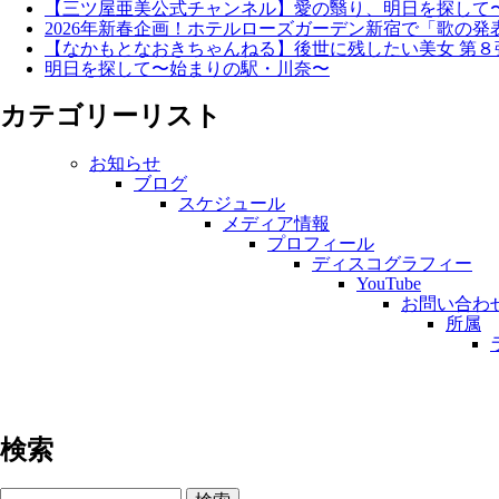
【三ツ屋亜美公式チャンネル】愛の翳り、明日を探して
2026年新春企画！ホテルローズガーデン新宿で「歌の発
【なかもとなおきちゃんねる】後世に残したい美女 第８
明日を探して〜始まりの駅・川奈〜
カテゴリーリスト
お知らせ
ブログ
スケジュール
メディア情報
プロフィール
ディスコグラフィー
YouTube
お問い合わ
所属
検索