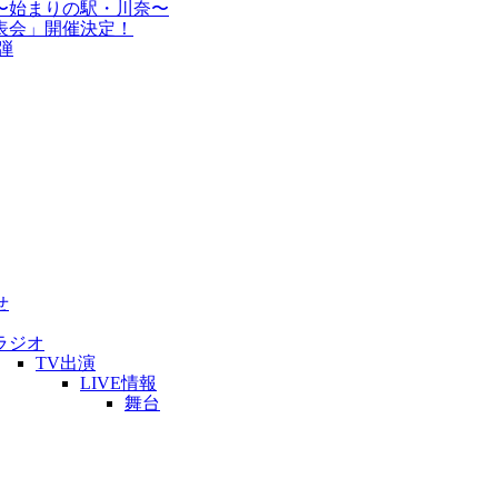
〜始まりの駅・川奈〜
表会」開催決定！
弾
せ
ラジオ
TV出演
LIVE情報
舞台