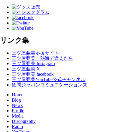
リンク集
三ツ屋亜美応援サイト
三ツ屋亜美 熱海で逢えたら
三ツ屋亜美 Instagram
三ツ屋亜美 X
三ツ屋亜美 facebook
三ツ屋亜美YouTube公式チャンネル
徳間ジャパンコミュニケーションズ
Home
Blog
News
Profile
Media
Discography
Radio
YouTube