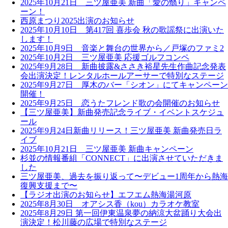
2025年10月21日 三ツ屋亜美 新曲「愛の翳り」キャンペ
ーン！
西原まつり2025出演のお知らせ
2025年10月10日 第417回 喜歩会 秋の歌謡祭に出演いた
します！
2025年10月9日 音楽と舞台の世界から／戸塚のファミ2
2025年10月2日 三ツ屋亜美 応援ゴルフコンペ
2025年9月28日 新曲披露&ささき裕星先生作曲記念発表
会出演決定！レンタルホールアーサーで特別なステージ
2025年9月27日 厚木のバー「シオン」にてキャンペーン
開催！
2025年9月25日 恋うたフレンド歌の会開催のお知らせ
【三ツ屋亜美】新曲発売記念ライブ・イベントスケジュ
ール
2025年9月24日新曲リリース！三ツ屋亜美 新曲発売日ラ
イブ
2025年10月21日 三ツ屋亜美 新曲キャンペーン
杉並の情報番組「CONNECT」に出演させていただきま
した
三ツ屋亜美、過去を振り返って〜デビュー1周年から熱海
復興支援まで〜
【ラジオ出演のお知らせ】エフエム熱海湯河原
2025年8月30日 オアシス香（kou）カラオケ教室
2025年8月29日 第一回伊東温泉夢の納涼大盆踊り大会出
演決定！松川藤の広場で特別なステージ