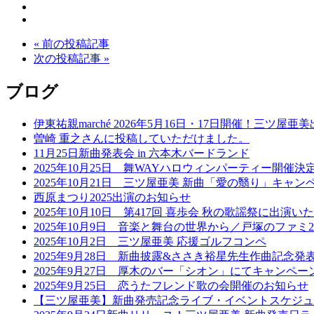
« 前の投稿記事
次の投稿記事 »
ブログ
伊東祐親marché 2026年5月16日・17日開催！三ツ屋
曽崎 重之さんに投稿していただけました。
11月25日新曲発表会 in 六本木バードランド
2025年10月25日 舞WAYハロウィンパーティー開催
2025年10月21日 三ツ屋亜美 新曲「愛の翳り」キャン
西原まつり2025出演のお知らせ
2025年10月10日 第417回 喜歩会 秋の歌謡祭に出演い
2025年10月9日 音楽と舞台の世界から／戸塚のファミ2
2025年10月2日 三ツ屋亜美 応援ゴルフコンペ
2025年9月28日 新曲披露&ささき裕星先生作曲記
2025年9月27日 厚木のバー「シオン」にてキャンペー
2025年9月25日 恋うたフレンド歌の会開催のお知らせ
【三ツ屋亜美】新曲発売記念ライブ・イベントスケジュ