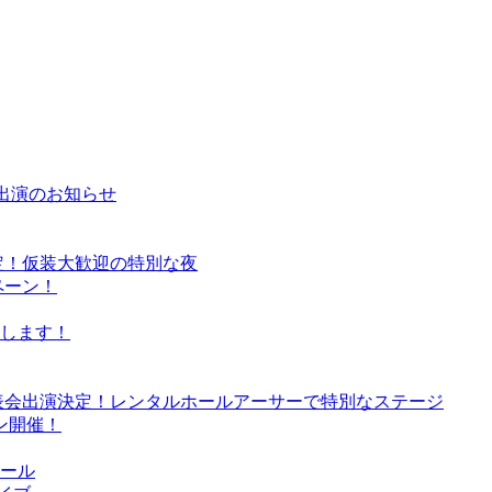
亜美出演のお知らせ
決定！仮装大歓迎の特別な夜
ペーン！
たします！
念発表会出演決定！レンタルホールアーサーで特別なステージ
ン開催！
ール