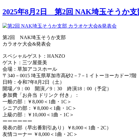
2025年8月2日 第2回 NAK埼玉そう
第2回 NAK埼玉そうか支部
カラオケ大会&発表会
スペシャルゲスト：HANZO
ゲスト：三ツ屋亜美
会場：草加アコスホール
〒340－0015 埼玉県草加市高砂2－7－1 イトーヨーカドー7階
日時：令和7年8月2日（土）
開場／9：00 開演／9：30 終演18：00（予定）
参加費「お弁当 ドリンク 付き」：
一般の部：￥8,000＜1曲・1C＞
シニアの部：￥8,000＜1曲・1C＞
上級の部：￥10,000＜1曲・1C＞
ーーーーーー
発表の部（早出番割引あり）￥8,000＜1曲・2C）
友情コーナー ￥8,000＜1曲・2C＞