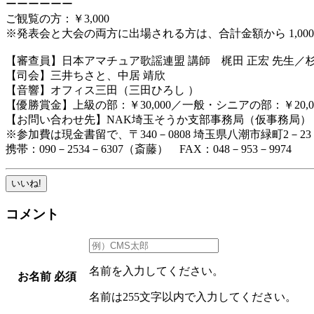
ーーーーーー
ご観覧の方：￥3,000
※発表会と大会の両方に出場される方は、合計金額から 1,0
【審查員】日本アマチュア歌謡連盟 講師 梶田 正宏 先生／杉
【司会】三井ちさと、中居 靖欣
【音響】オフィス三田（三田ひろし ）
【優勝賞金】上級の部：￥30,000／一般・シニアの部：￥20,
【お問い合わせ先】NAK埼玉そうか支部事務局（仮事務局）
※参加費は現金書留で、〒340－0808 埼玉県八潮市緑町2－2
携帯：090－2534－6307（斎藤） FAX：048－953－9974
いいね!
コメント
名前を入力してください。
お名前
必須
名前は255文字以内で入力してください。