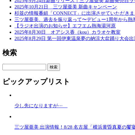
2025年9月24日新曲リリース！三ツ屋亜美 新曲発売日
2025年10月21日 三ツ屋亜美 新曲キャンペーン
杉並の情報番組「CONNECT」に出演させていただき
三ツ屋亜美、過去を振り返って〜デビュー1周年から熱
【ラジオ出演のお知らせ】エフエム熱海湯河原
2025年8月30日 オアシス香（kou）カラオケ教室
2025年8月29日 第一回伊東温泉夢の納涼大盆踊り大
検索
検索
ピックアップリスト
少し先になりますが⋯
三ツ屋亜美 出演情報！8/28 名古屋「横浜黄昏真夏の