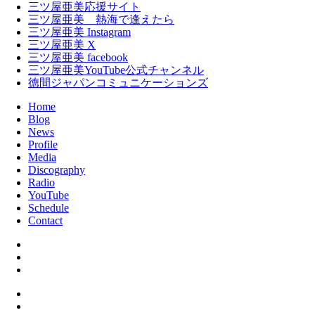
三ツ屋亜美応援サイト
三ツ屋亜美 熱海で逢えたら
三ツ屋亜美 Instagram
三ツ屋亜美 X
三ツ屋亜美 facebook
三ツ屋亜美YouTube公式チャンネル
徳間ジャパンコミュニケーションズ
Home
Blog
News
Profile
Media
Discography
Radio
YouTube
Schedule
Contact