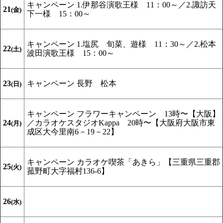
キャンペーン
1.伊那谷演歌王様 11：00～／2.諏訪天
21
(金)
下一様 15：00～
キャンペーン
1.塩尻 旬菜、遊様 11：30～／2.松本
22
(土)
波田演歌王様 15：00～
23
キャンペーン
長野 松本
(日)
キャンペーン
フラワーキャンペーン 13時〜【大阪】
24
／カラオケスタジオKappa 20時〜【大阪府大阪市東
(月)
成区大今里南6－19－22】
キャンペーン
カラオケ喫茶「あきら」【三重県三重郡
25
(火)
菰野町大字福村136-6】
26
(水)