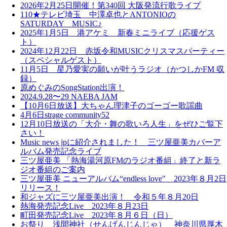
2026年2月25日開催！第340回 大阪発流行歌ライブ
110★テレビ埼玉 中澤卓也とANTONIOの
SATURDAY MUSIC♪
2025年1月5日 港アケミ 新春ミニライブ（応援ゲス
ト）
2024年12月22日 赤坂令和MUSICクリスマスパーティー
（スペシャルゲスト）
11月5日 星乃愛実の願いが叶うラジオ（かつしかFM 収
録）
原めぐみのSongStation出演！
2024.9.28〜29 NAEBA JAM
【10月6日放送】大ちゃん理津子のゴーゴー歌謡曲
4月6日strage community52
12月10日放送の「大介・舞の歌いろ人生」をぜひご覧下
さい！
Music news jpに紹介されました！ 三ツ屋亜美カバーア
ルバム発売記念ライブ
三ツ屋亜美 「熱海湯河原FMのラジオ番組」終了と新ラ
ジオ番組のご案内
三ツ屋亜美 ニューアルバム“endless love" 2023年８月2日
リリース！
和ジャズに三ツ屋亜美出演！ 令和５年８月20日
熱海発売記念Live 2023年８月23日
町田発売記念Live 2023年８月６日（日）
お祭り 浅間神社（せんげんじんじゃ） 神奈川県厚木