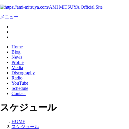
AMI MITSUYA Official Site
メニュー
Home
Blog
News
Profile
Media
Discography
Radio
YouTube
Schedule
Contact
スケジュール
HOME
スケジュール