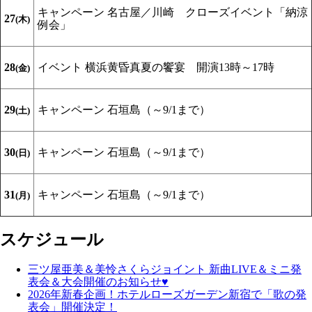
キャンペーン
名古屋／川崎 クローズイベント「納涼
27
(木)
例会」
28
イベント
横浜黄昏真夏の饗宴 開演13時～17時
(金)
29
キャンペーン
石垣島（～9/1まで）
(土)
30
キャンペーン
石垣島（～9/1まで）
(日)
31
キャンペーン
石垣島（～9/1まで）
(月)
スケジュール
三ツ屋亜美＆美怜さくらジョイント 新曲LIVE＆ミニ発
表会＆大会開催のお知らせ♥
2026年新春企画！ホテルローズガーデン新宿で「歌の発
表会」開催決定！