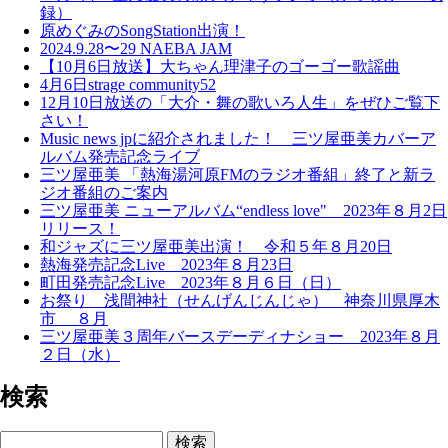
録）
原めぐみのSongStation出演！
2024.9.28〜29 NAEBA JAM
【10月6日放送】大ちゃん理津子のゴーゴー歌謡曲
4月6日strage community52
12月10日放送の「大介・舞の歌いろ人生」をぜひご覧下
さい！
Music news jpに紹介されました！ 三ツ屋亜美カバーア
ルバム発売記念ライブ
三ツ屋亜美 「熱海湯河原FMのラジオ番組」終了と新ラ
ジオ番組のご案内
三ツ屋亜美 ニューアルバム“endless love" 2023年８月2日
リリース！
和ジャズに三ツ屋亜美出演！ 令和５年８月20日
熱海発売記念Live 2023年８月23日
町田発売記念Live 2023年８月６日（日）
お祭り 浅間神社（せんげんじんじゃ） 神奈川県厚木
市 ８月
三ツ屋亜美３周年バースデーディナショー 2023年８月
２日（水）
検索
検索