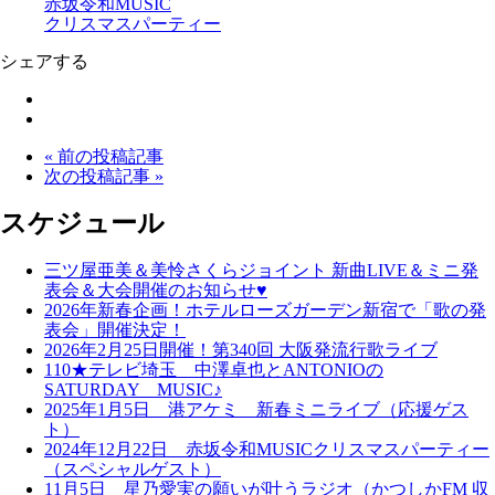
赤坂令和MUSIC
クリスマスパーティー
シェアする
« 前の投稿記事
次の投稿記事 »
スケジュール
三ツ屋亜美＆美怜さくらジョイント 新曲LIVE＆ミニ発
表会＆大会開催のお知らせ♥
2026年新春企画！ホテルローズガーデン新宿で「歌の発
表会」開催決定！
2026年2月25日開催！第340回 大阪発流行歌ライブ
110★テレビ埼玉 中澤卓也とANTONIOの
SATURDAY MUSIC♪
2025年1月5日 港アケミ 新春ミニライブ（応援ゲス
ト）
2024年12月22日 赤坂令和MUSICクリスマスパーティー
（スペシャルゲスト）
11月5日 星乃愛実の願いが叶うラジオ（かつしかFM 収