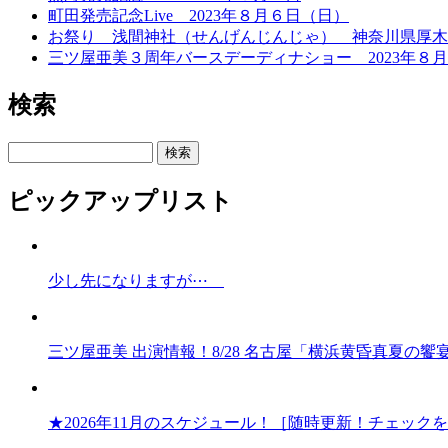
町田発売記念Live 2023年８月６日（日）
お祭り 浅間神社（せんげんじんじゃ） 神奈川県厚
三ツ屋亜美３周年バースデーディナショー 2023年８
検索
検索
ピックアップリスト
少し先になりますが⋯
三ツ屋亜美 出演情報！8/28 名古屋「横浜黄昏真夏の
★2026年11月のスケジュール！［随時更新！チェック