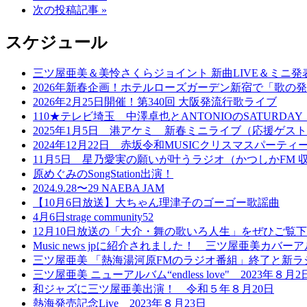
次の投稿記事 »
スケジュール
三ツ屋亜美＆美怜さくらジョイント 新曲LIVE＆ミニ
2026年新春企画！ホテルローズガーデン新宿で「歌の
2026年2月25日開催！第340回 大阪発流行歌ライブ
110★テレビ埼玉 中澤卓也とANTONIOのSATURDAY 
2025年1月5日 港アケミ 新春ミニライブ（応援ゲス
2024年12月22日 赤坂令和MUSICクリスマスパーテ
11月5日 星乃愛実の願いが叶うラジオ（かつしかFM 
原めぐみのSongStation出演！
2024.9.28〜29 NAEBA JAM
【10月6日放送】大ちゃん理津子のゴーゴー歌謡曲
4月6日strage community52
12月10日放送の「大介・舞の歌いろ人生」をぜひご覧
Music news jpに紹介されました！ 三ツ屋亜美カバ
三ツ屋亜美 「熱海湯河原FMのラジオ番組」終了と新ラ
三ツ屋亜美 ニューアルバム“endless love" 2023年８
和ジャズに三ツ屋亜美出演！ 令和５年８月20日
熱海発売記念Live 2023年８月23日