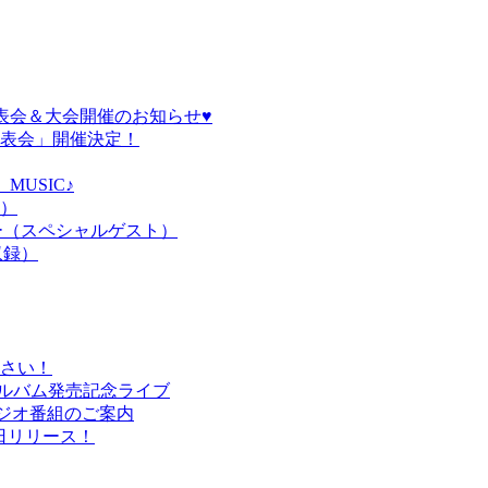
発表会＆大会開催のお知らせ♥
発表会」開催決定！
MUSIC♪
ト）
ィー（スペシャルゲスト）
収録）
下さい！
ーアルバム発売記念ライブ
ジオ番組のご案内
月2日リリース！