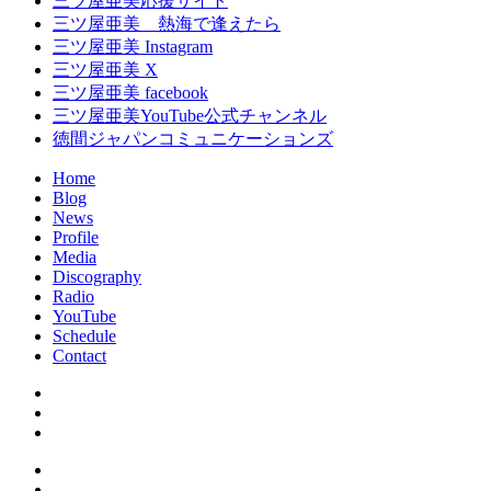
三ツ屋亜美応援サイト
三ツ屋亜美 熱海で逢えたら
三ツ屋亜美 Instagram
三ツ屋亜美 X
三ツ屋亜美 facebook
三ツ屋亜美YouTube公式チャンネル
徳間ジャパンコミュニケーションズ
Home
Blog
News
Profile
Media
Discography
Radio
YouTube
Schedule
Contact