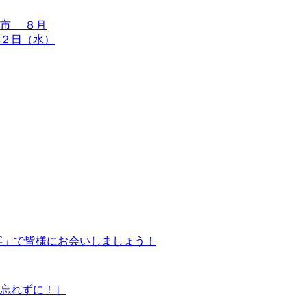
木市 ８月
月２日（水）
饗宴」で皆様にお会いしましょう！
を忘れずに！］