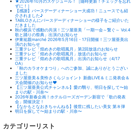
★2026年10月のスケジュール！［随時更新！チェックを忘れ
ずに！］
【感謝】バースデーディナーショー大成功！ニュースでも紹
介されました♪
TABLOさんにバースデーディナーショーの様子をご紹介いた
だきました
秋の横浜で感動の共演！三ツ屋亜美「一期一会～繋ぐ～ Vol.4
歌と踊りの祭典」出演のお知らせ
伊東祐親marché 2026年5月16日・17日開催！三ツ屋亜美出
演のお知らせ
三重テレビ「煌めきの歌唱風月」第2回放送のお知らせ
三重テレビ「煌めきの歌唱風月」放送のお知らせ
三重テレビ「煌めきの歌唱風月」出演のお知らせ（4/17
OA）
「秋のカラオケまつり」へのご参加、誠にありがとうござい
ました
三ツ屋亜美＆美怜さくらジョイント 新曲LIVE＆ミニ発表会＆
大会開催のお知らせ♥
【三ツ屋亜美公式チャンネル】愛の翳り、明日を探して〜始
まりの駅・川奈〜
2026年新春企画！ホテルローズガーデン新宿で「歌の発表
会」開催決定！
【なかもとなおきちゃんねる】後世に残したい美女 第８弾
明日を探して〜始まりの駅・川奈〜
カテゴリーリスト