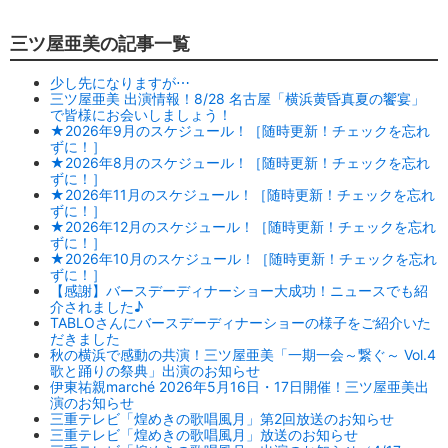
三ツ屋亜美の記事一覧
少し先になりますが⋯
三ツ屋亜美 出演情報！8/28 名古屋「横浜黄昏真夏の饗宴」
で皆様にお会いしましょう！
★2026年9月のスケジュール！［随時更新！チェックを忘れ
ずに！］
★2026年8月のスケジュール！［随時更新！チェックを忘れ
ずに！］
★2026年11月のスケジュール！［随時更新！チェックを忘れ
ずに！］
★2026年12月のスケジュール！［随時更新！チェックを忘れ
ずに！］
★2026年10月のスケジュール！［随時更新！チェックを忘れ
ずに！］
【感謝】バースデーディナーショー大成功！ニュースでも紹
介されました♪
TABLOさんにバースデーディナーショーの様子をご紹介いた
だきました
秋の横浜で感動の共演！三ツ屋亜美「一期一会～繋ぐ～ Vol.4
歌と踊りの祭典」出演のお知らせ
伊東祐親marché 2026年5月16日・17日開催！三ツ屋亜美出
演のお知らせ
三重テレビ「煌めきの歌唱風月」第2回放送のお知らせ
三重テレビ「煌めきの歌唱風月」放送のお知らせ