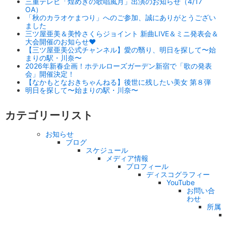
三重テレビ「煌めきの歌唱風月」出演のお知らせ（4/17
OA）
「秋のカラオケまつり」へのご参加、誠にありがとうござい
ました
三ツ屋亜美＆美怜さくらジョイント 新曲LIVE＆ミニ発表会＆
大会開催のお知らせ♥
【三ツ屋亜美公式チャンネル】愛の翳り、明日を探して〜始
まりの駅・川奈〜
2026年新春企画！ホテルローズガーデン新宿で「歌の発表
会」開催決定！
【なかもとなおきちゃんねる】後世に残したい美女 第８弾
明日を探して〜始まりの駅・川奈〜
カテゴリーリスト
お知らせ
ブログ
スケジュール
メディア情報
プロフィール
ディスコグラフィー
YouTube
お問い合
わせ
所属