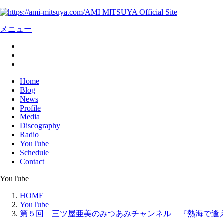
AMI MITSUYA Official Site
メニュー
Home
Blog
News
Profile
Media
Discography
Radio
YouTube
Schedule
Contact
YouTube
HOME
YouTube
第５回 三ツ屋亜美のみつあみチャンネル 『熱海で逢