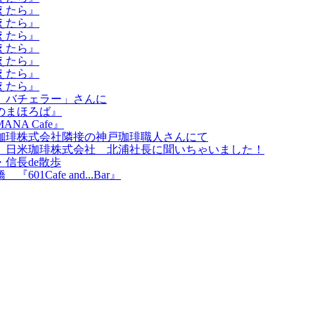
えたら』
えたら』
えたら』
えたら』
えたら』
えたら』
えたら』
 バチェラー」さんに
のまほろば』
A Cafe』
珈琲株式会社隣接の神戸珈琲職人さんにて
 日米珈琲株式会社 北浦社長に聞いちゃいました！
信長de散歩
afe and...Bar』