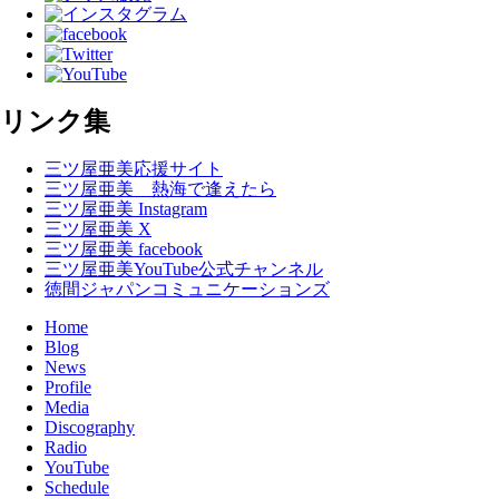
リンク集
三ツ屋亜美応援サイト
三ツ屋亜美 熱海で逢えたら
三ツ屋亜美 Instagram
三ツ屋亜美 X
三ツ屋亜美 facebook
三ツ屋亜美YouTube公式チャンネル
徳間ジャパンコミュニケーションズ
Home
Blog
News
Profile
Media
Discography
Radio
YouTube
Schedule