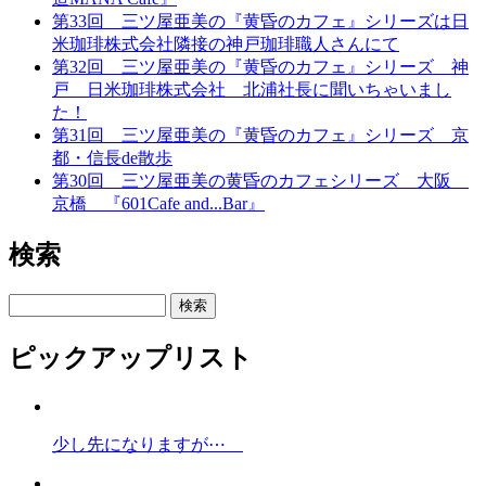
第33回 三ツ屋亜美の『黄昏のカフェ』シリーズは日
米珈琲株式会社隣接の神戸珈琲職人さんにて
第32回 三ツ屋亜美の『黄昏のカフェ』シリーズ 神
戸 日米珈琲株式会社 北浦社長に聞いちゃいまし
た！
第31回 三ツ屋亜美の『黄昏のカフェ』シリーズ 京
都・信長de散歩
第30回 三ツ屋亜美の黄昏のカフェシリーズ 大阪
京橋 『601Cafe and...Bar』
検索
検索
ピックアップリスト
少し先になりますが⋯