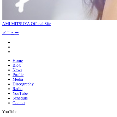
AMI MITSUYA Official Site
メニュー
Home
Blog
News
Profile
Media
Discography
Radio
YouTube
Schedule
Contact
YouTube