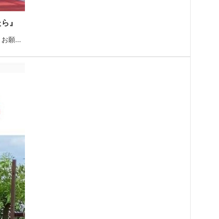
たら』
願...