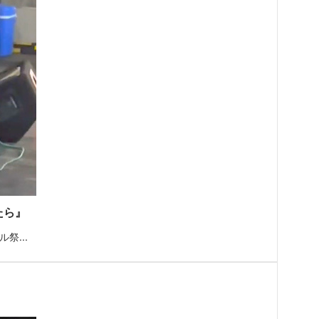
たら』
祭...