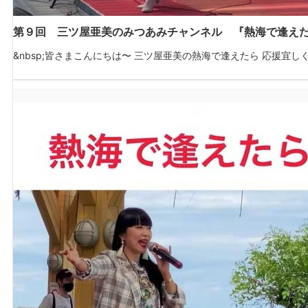
第９回 三ツ屋亜美のみつあみチャンネル 『熱海で逢え
&nbsp;皆さまこんにちは〜 三ツ屋亜美の熱海で逢えたら 応援宜しくお