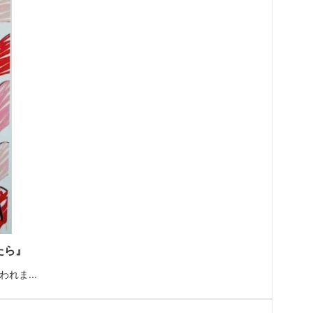
たら』
れま...