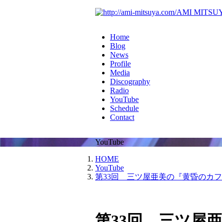
AMI MITSUYA 
Home
Blog
News
Profile
Media
Discography
Radio
YouTube
Schedule
Contact
YouTube
HOME
YouTube
第33回 三ツ屋亜美の『黄昏のカ
第33回 三ツ屋