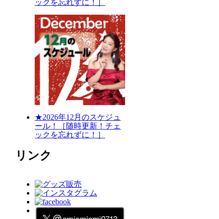
ックを忘れずに！］
★2026年12月のスケジュ
ール！［随時更新！チェ
ックを忘れずに！］
リンク