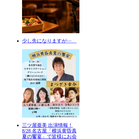
少し先になりますが⋯
三ツ屋亜美 出演情報！
8/28 名古屋「横浜黄昏真
夏の饗宴」で皆様にお会