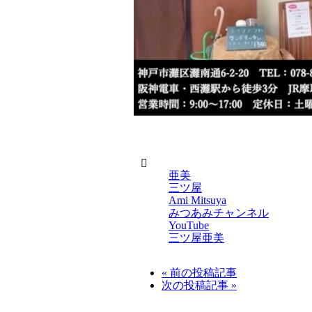
タ
グ
亜美
三ツ屋
Ami Mitsuya
みつあみチャンネル
YouTube
三ツ屋亜美
« 前の投稿記事
次の投稿記事 »