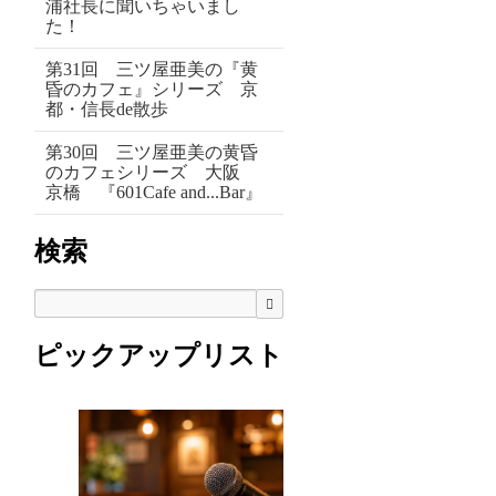
浦社長に聞いちゃいまし
た！
第31回 三ツ屋亜美の『黄
昏のカフェ』シリーズ 京
都・信長de散歩
第30回 三ツ屋亜美の黄昏
のカフェシリーズ 大阪
京橋 『601Cafe and...Bar』
検索
検索
ピックアップリスト