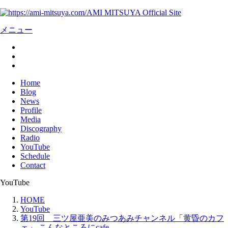
AMI MITSUYA Official Site
メニュー
Home
Blog
News
Profile
Media
Discography
Radio
YouTube
Schedule
Contact
YouTube
HOME
YouTube
第19回 三ツ屋亜美のみつあみチャンネル「黄昏のカフ
ェ」 こんなところにcafe