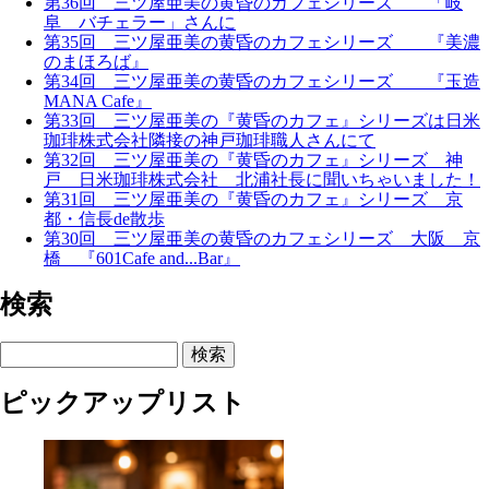
第36回 三ツ屋亜美の黄昏のカフェシリーズ 「岐
阜 バチェラー」さんに
第35回 三ツ屋亜美の黄昏のカフェシリーズ 『美濃
のまほろば』
第34回 三ツ屋亜美の黄昏のカフェシリーズ 『玉造
MANA Cafe』
第33回 三ツ屋亜美の『黄昏のカフェ』シリーズは日米
珈琲株式会社隣接の神戸珈琲職人さんにて
第32回 三ツ屋亜美の『黄昏のカフェ』シリーズ 神
戸 日米珈琲株式会社 北浦社長に聞いちゃいました！
第31回 三ツ屋亜美の『黄昏のカフェ』シリーズ 京
都・信長de散歩
第30回 三ツ屋亜美の黄昏のカフェシリーズ 大阪 京
橋 『601Cafe and...Bar』
検索
検索
ピックアップリスト