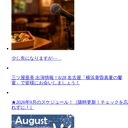
少し先になりますが⋯
三ツ屋亜美 出演情報！8/28 名古屋「横浜黄昏真夏の饗
宴」で皆様にお会いしましょう！
★2026年9月のスケジュール！［随時更新！チェックを忘
れずに！］