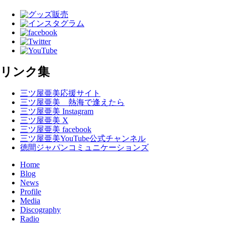
リンク集
三ツ屋亜美応援サイト
三ツ屋亜美 熱海で逢えたら
三ツ屋亜美 Instagram
三ツ屋亜美 X
三ツ屋亜美 facebook
三ツ屋亜美YouTube公式チャンネル
徳間ジャパンコミュニケーションズ
Home
Blog
News
Profile
Media
Discography
Radio