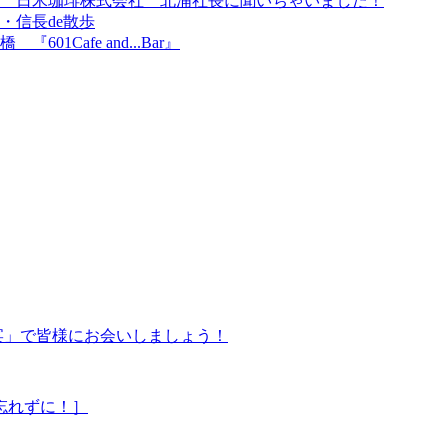
戸 日米珈琲株式会社 北浦社長に聞いちゃいました！
・信長de散歩
Cafe and...Bar』
饗宴」で皆様にお会いしましょう！
忘れずに！］