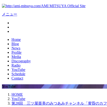
AMI MITSUYA Official Site
メニュー
Home
Blog
News
Profile
Media
Discography
Radio
YouTube
Schedule
Contact
YouTube
HOME
YouTube
第28回 三ツ屋亜美のみつあみチャンネル「黄昏のカ