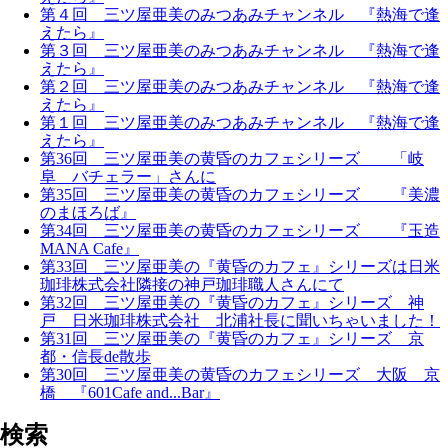
第４回 三ツ屋亜美のみつあみチャンネル 『熱海で逢
えたら』
第３回 三ツ屋亜美のみつあみチャンネル 『熱海で逢
えたら』
第２回 三ツ屋亜美のみつあみチャンネル 『熱海で逢
えたら』
第１回 三ツ屋亜美のみつあみチャンネル 『熱海で逢
えたら』
第36回 三ツ屋亜美の黄昏のカフェシリーズ 「岐
阜 バチェラー」さんに
第35回 三ツ屋亜美の黄昏のカフェシリーズ 『美濃
のまほろば』
第34回 三ツ屋亜美の黄昏のカフェシリーズ 『玉造
MANA Cafe』
第33回 三ツ屋亜美の『黄昏のカフェ』シリーズは日米
珈琲株式会社隣接の神戸珈琲職人さんにて
第32回 三ツ屋亜美の『黄昏のカフェ』シリーズ 神
戸 日米珈琲株式会社 北浦社長に聞いちゃいました！
第31回 三ツ屋亜美の『黄昏のカフェ』シリーズ 京
都・信長de散歩
第30回 三ツ屋亜美の黄昏のカフェシリーズ 大阪 京
橋 『601Cafe and...Bar』
検索