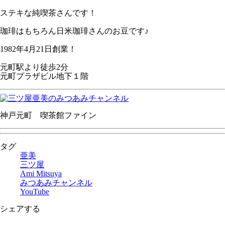
ステキな純喫茶さんです！
珈琲はもちろん日米珈琲さんのお豆です♪
1982年4月21日創業！
元町駅より徒歩2分
元町プラザビル地下１階
神戸元町 喫茶館ファイン
タグ
亜美
三ツ屋
Ami Mitsuya
みつあみチャンネル
YouTube
シェアする