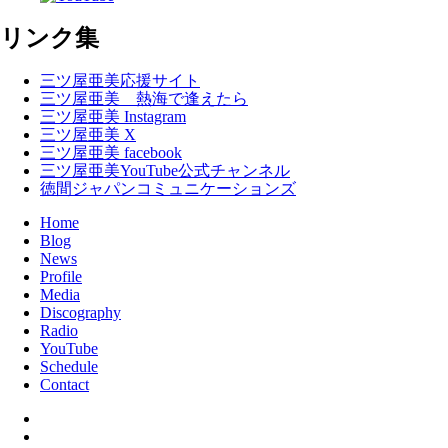
リンク集
三ツ屋亜美応援サイト
三ツ屋亜美 熱海で逢えたら
三ツ屋亜美 Instagram
三ツ屋亜美 X
三ツ屋亜美 facebook
三ツ屋亜美YouTube公式チャンネル
徳間ジャパンコミュニケーションズ
Home
Blog
News
Profile
Media
Discography
Radio
YouTube
Schedule
Contact