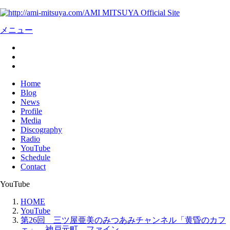
AMI MITSUYA Official Site
メニュー
Home
Blog
News
Profile
Media
Discography
Radio
YouTube
Schedule
Contact
YouTube
HOME
YouTube
第26回 三ツ屋亜美のみつあみチャンネル「黄昏のカフ
ェ」 神戸元町 ファイン