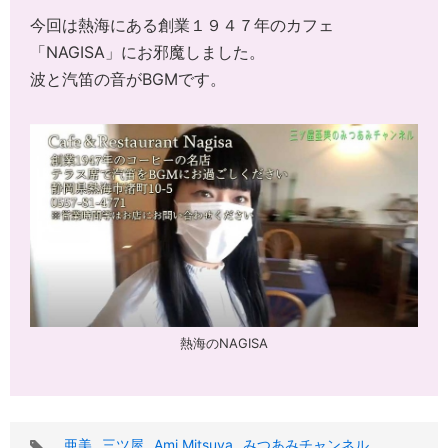
今回は熱海にある創業１９４７年のカフェ
「NAGISA」にお邪魔しました。
波と汽笛の音がBGMです。
熱海のNAGISA
タ
亜美
三ツ屋
Ami Mitsuya
みつあみチャンネル