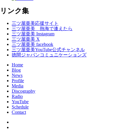
リンク集
三ツ屋亜美応援サイト
三ツ屋亜美 熱海で逢えたら
三ツ屋亜美 Instagram
三ツ屋亜美 X
三ツ屋亜美 facebook
三ツ屋亜美YouTube公式チャンネル
徳間ジャパンコミュニケーションズ
Home
Blog
News
Profile
Media
Discography
Radio
YouTube
Schedule
Contact