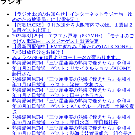
ラジオ
【ラジオ出演のお知らせ】インターネットラジオ局「ゆ
めのたね放送局」に出演決定！
【演歌JACKS】９月放送分を大阪市内で収録。１週目２
週目ゲスト出演！
2025年8月29日 エフエム戸塚（83.7MHz）「モナオのご
きげん歌謡曲」スタジオゲスト出演決定
【最新回配信中】FMすぎなみ「俺たちのTALK ZONE」
7月5日放送分をお届け！
みえラジ796★10月よりコーナー名が変わります。
熱海湯河原FM 『三ツ屋亜美の熱海で逢えたら』令和４
年11月21日放送 ゲスト：リサイクルショップATOMY
藤田さん
熱海湯河原FM 『三ツ屋亜美の熱海で逢えたら』令和４
年11月14日放送 ゲスト：渚館 女将さん
熱海湯河原FM 『三ツ屋亜美の熱海で逢えたら』令和４
年11月７日放送 ゲスト：田中アキラさん
熱海湯河原FM 『三ツ屋亜美の熱海で逢えたら』令和４
年10月31日放送 ゲスト：Ｋ’ｓグループ代表 土屋公泰
さ
熱海湯河原FM 『三ツ屋亜美の熱海で逢えたら』令和４
年10月24日放送 ゲスト：宇田水産 宇田勝社長
熱海湯河原FM 『三ツ屋亜美の熱海で逢えたら』令和４
年10月17日放送 ゲスト：熱海芸妓置屋組合 組合長さ