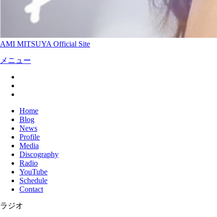
AMI MITSUYA Official Site
メニュー
Home
Blog
News
Profile
Media
Discography
Radio
YouTube
Schedule
Contact
ラジオ