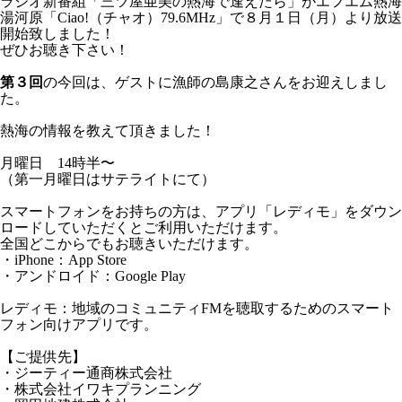
ラジオ新番組「三ツ屋亜美の熱海で逢えたら」がエフエム熱海
湯河原「Ciao!（チャオ）79.6MHz」で８月１日（月）より放送
開始致しました！
ぜひお聴き下さい！
第３回
の今回は、ゲストに漁師の島康之さんをお迎えしまし
た。
熱海の情報を教えて頂きました！
月曜日 14時半〜
（第一月曜日はサテライトにて）
スマートフォンをお持ちの方は、アプリ「レディモ」をダウン
ロードしていただくとご利用いただけます。
全国どこからでもお聴きいただけます。
・iPhone：App Store
・アンドロイド：Google Play
レディモ：地域のコミュニティFMを聴取するためのスマート
フォン向けアプリです。
【ご提供先】
・ジーティー通商株式会社
・株式会社イワキプランニング