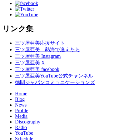
リンク集
三ツ屋亜美応援サイト
三ツ屋亜美 熱海で逢えたら
三ツ屋亜美 Instagram
三ツ屋亜美 X
三ツ屋亜美 facebook
三ツ屋亜美YouTube公式チャンネル
徳間ジャパンコミュニケーションズ
Home
Blog
News
Profile
Media
Discography
Radio
YouTube
Schedule