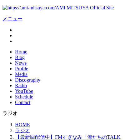
AMI MITSUYA Official Site
メニュー
Home
Blog
News
Profile
Media
Discography
Radio
YouTube
Schedule
Contact
ラジオ
HOME
ラジオ
【最新回配信中】FMすぎなみ「俺たちのTALK