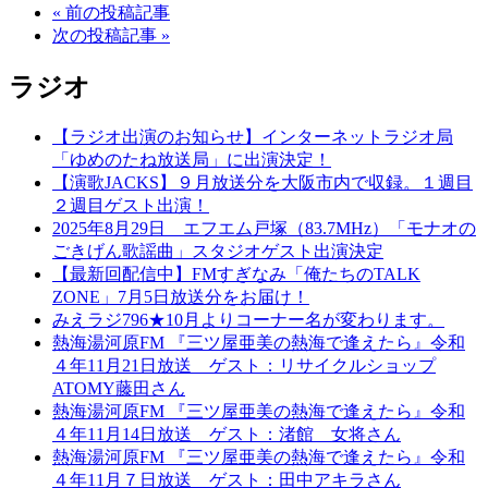
« 前の投稿記事
次の投稿記事 »
ラジオ
【ラジオ出演のお知らせ】インターネットラジオ局
「ゆめのたね放送局」に出演決定！
【演歌JACKS】９月放送分を大阪市内で収録。１週目
２週目ゲスト出演！
2025年8月29日 エフエム戸塚（83.7MHz）「モナオの
ごきげん歌謡曲」スタジオゲスト出演決定
【最新回配信中】FMすぎなみ「俺たちのTALK
ZONE」7月5日放送分をお届け！
みえラジ796★10月よりコーナー名が変わります。
熱海湯河原FM 『三ツ屋亜美の熱海で逢えたら』令和
４年11月21日放送 ゲスト：リサイクルショップ
ATOMY藤田さん
熱海湯河原FM 『三ツ屋亜美の熱海で逢えたら』令和
４年11月14日放送 ゲスト：渚館 女将さん
熱海湯河原FM 『三ツ屋亜美の熱海で逢えたら』令和
４年11月７日放送 ゲスト：田中アキラさん