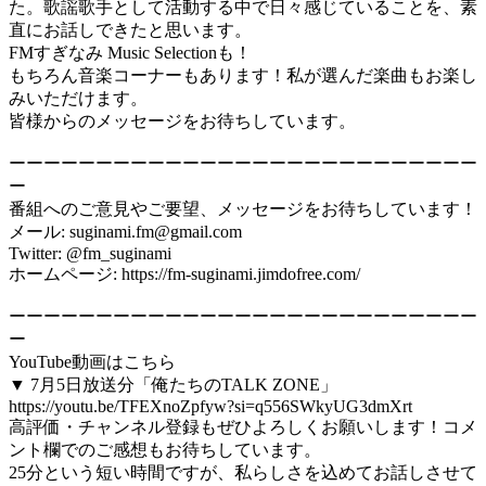
た。歌謡歌手として活動する中で日々感じていることを、素
直にお話しできたと思います。
FMすぎなみ Music Selectionも！
もちろん音楽コーナーもあります！私が選んだ楽曲もお楽し
みいただけます。
皆様からのメッセージをお待ちしています。
ーーーーーーーーーーーーーーーーーーーーーーーーーーー
ー
番組へのご意見やご要望、メッセージをお待ちしています！
メール: suginami.fm@gmail.com
Twitter: @fm_suginami
ホームページ: https://fm-suginami.jimdofree.com/
ーーーーーーーーーーーーーーーーーーーーーーーーーーー
ー
YouTube動画はこちら
▼ 7月5日放送分「俺たちのTALK ZONE」
https://youtu.be/TFEXnoZpfyw?si=q556SWkyUG3dmXrt
高評価・チャンネル登録もぜひよろしくお願いします！コメ
ント欄でのご感想もお待ちしています。
25分という短い時間ですが、私らしさを込めてお話しさせて