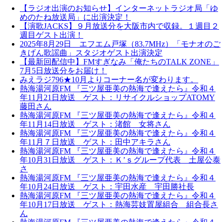
【ラジオ出演のお知らせ】インターネットラジオ局「ゆ
めのたね放送局」に出演決定！
【演歌JACKS】９月放送分を大阪市内で収録。１週目２
週目ゲスト出演！
2025年8月29日 エフエム戸塚（83.7MHz）「モナオのご
きげん歌謡曲」スタジオゲスト出演決定
【最新回配信中】FMすぎなみ「俺たちのTALK ZONE」
7月5日放送分をお届け！
みえラジ796★10月よりコーナー名が変わります。
熱海湯河原FM 『三ツ屋亜美の熱海で逢えたら』令和４
年11月21日放送 ゲスト：リサイクルショップATOMY
藤田さん
熱海湯河原FM 『三ツ屋亜美の熱海で逢えたら』令和４
年11月14日放送 ゲスト：渚館 女将さん
熱海湯河原FM 『三ツ屋亜美の熱海で逢えたら』令和４
年11月７日放送 ゲスト：田中アキラさん
熱海湯河原FM 『三ツ屋亜美の熱海で逢えたら』令和４
年10月31日放送 ゲスト：Ｋ’ｓグループ代表 土屋公泰
さ
熱海湯河原FM 『三ツ屋亜美の熱海で逢えたら』令和４
年10月24日放送 ゲスト：宇田水産 宇田勝社長
熱海湯河原FM 『三ツ屋亜美の熱海で逢えたら』令和４
年10月17日放送 ゲスト：熱海芸妓置屋組合 組合長さ
ん