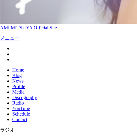
AMI MITSUYA Official Site
メニュー
Home
Blog
News
Profile
Media
Discography
Radio
YouTube
Schedule
Contact
ラジオ