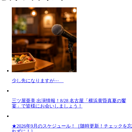
少し先になりますが⋯
三ツ屋亜美 出演情報！8/28 名古屋「横浜黄昏真夏の饗
宴」で皆様にお会いしましょう！
★2026年9月のスケジュール！［随時更新！チェックを忘
れずに！］