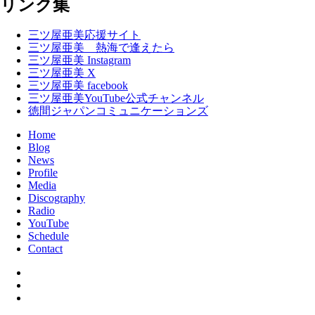
リンク集
三ツ屋亜美応援サイト
三ツ屋亜美 熱海で逢えたら
三ツ屋亜美 Instagram
三ツ屋亜美 X
三ツ屋亜美 facebook
三ツ屋亜美YouTube公式チャンネル
徳間ジャパンコミュニケーションズ
Home
Blog
News
Profile
Media
Discography
Radio
YouTube
Schedule
Contact