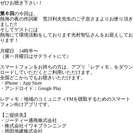
ぜひお聴き下さい！
第６回
の今回は、
熱海の夜の作詞家 荒川利夫先生のご子息さまよりお便り頂き
ました‼️
そしてゲストには
熱海にて環境活動をしております光村智弘さんをお迎えしてお
ります！
月曜日 14時半〜
（第一月曜日はサテライトにて）
スマートフォンをお持ちの方は、アプリ「レディモ」をダウン
ロードしていただくとご利用いただけます。
全国どこからでもお聴きいただけます。
・iPhone：App Store
・アンドロイド：Google Play
レディモ：地域のコミュニティFMを聴取するためのスマート
フォン向けアプリです。
【ご提供先】
・ジーティー通商株式会社
・株式会社イワキプランニング
・岡田地建株式会社