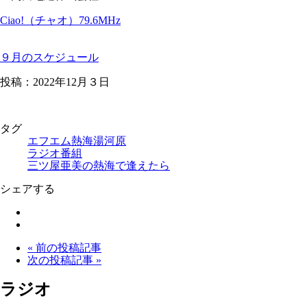
Ciao!（チャオ）79.6MHz
９月のスケジュール
投稿：2022年12月３日
タグ
エフエム熱海湯河原
ラジオ番組
三ツ屋亜美の熱海で逢えたら
シェアする
« 前の投稿記事
次の投稿記事 »
ラジオ