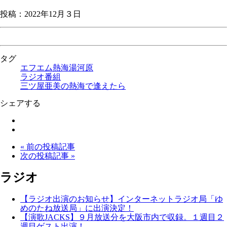
投稿：2022年12月３日
タグ
エフエム熱海湯河原
ラジオ番組
三ツ屋亜美の熱海で逢えたら
シェアする
« 前の投稿記事
次の投稿記事 »
ラジオ
【ラジオ出演のお知らせ】インターネットラジオ局「ゆ
めのたね放送局」に出演決定！
【演歌JACKS】９月放送分を大阪市内で収録。１週目２
週目ゲスト出演！