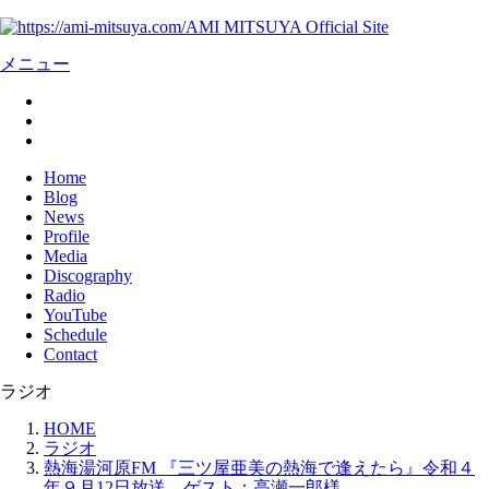
AMI MITSUYA Official Site
メニュー
Home
Blog
News
Profile
Media
Discography
Radio
YouTube
Schedule
Contact
ラジオ
HOME
ラジオ
熱海湯河原FM 『三ツ屋亜美の熱海で逢えたら』令和４
年９月12日放送 ゲスト：高瀬一郎様