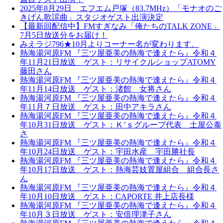
2025年8月29日 エフエム戸塚（83.7MHz）「モナオのご
きげん歌謡曲」スタジオゲスト出演決定
【最新回配信中】FMすぎなみ「俺たちのTALK ZONE」
7月5日放送分をお届け！
みえラジ796★10月よりコーナー名が変わります。
熱海湯河原FM 『三ツ屋亜美の熱海で逢えたら』令和４
年11月21日放送 ゲスト：リサイクルショップATOMY
藤田さん
熱海湯河原FM 『三ツ屋亜美の熱海で逢えたら』令和４
年11月14日放送 ゲスト：渚館 女将さん
熱海湯河原FM 『三ツ屋亜美の熱海で逢えたら』令和４
年11月７日放送 ゲスト：田中アキラさん
熱海湯河原FM 『三ツ屋亜美の熱海で逢えたら』令和４
年10月31日放送 ゲスト：Ｋ’ｓグループ代表 土屋公泰
さ
熱海湯河原FM 『三ツ屋亜美の熱海で逢えたら』令和４
年10月24日放送 ゲスト：宇田水産 宇田勝社長
熱海湯河原FM 『三ツ屋亜美の熱海で逢えたら』令和４
年10月17日放送 ゲスト：熱海芸妓置屋組合 組合長さ
ん
熱海湯河原FM 『三ツ屋亜美の熱海で逢えたら』令和４
年10月10日放送 ゲスト：CAPORTE 井上店長様
熱海湯河原FM 『三ツ屋亜美の熱海で逢えたら』令和４
年10月３日放送 ゲスト：安倍理津子さん