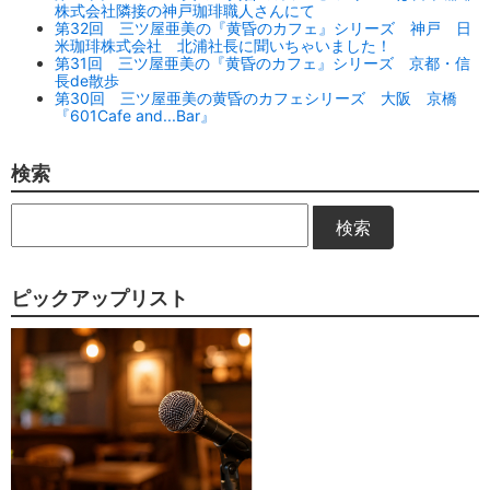
株式会社隣接の神戸珈琲職人さんにて
第32回 三ツ屋亜美の『黄昏のカフェ』シリーズ 神戸 日
米珈琲株式会社 北浦社長に聞いちゃいました！
第31回 三ツ屋亜美の『黄昏のカフェ』シリーズ 京都・信
長de散歩
第30回 三ツ屋亜美の黄昏のカフェシリーズ 大阪 京橋
『601Cafe and...Bar』
検索
検索
ピックアップリスト