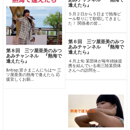
逢えたら』
５月２日から５日まで熱海ビ
ール祭りにて歌唱してきまし
た！ 関係者の皆...
第６回 三ツ屋亜美のみつ
あみチャンネル 『熱海で
第８回 三ツ屋亜美のみつ
逢えたら』
あみチャンネル 『熱海で
逢えたら』
４月上旬 某団体が毎年姉妹提
携を結んでいる南三陸某団体
&nbsp;皆さまこんにちは〜 三
さんへの訪問を...
ツ屋亜美の熱海で逢えたら 応
援宜しくお願...