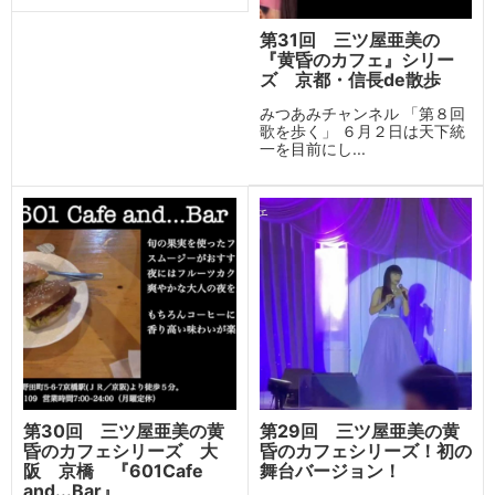
第31回 三ツ屋亜美の
『黄昏のカフェ』シリー
ズ 京都・信長de散歩
みつあみチャンネル 「第８回
歌を歩く」 ６月２日は天下統
一を目前にし...
第30回 三ツ屋亜美の黄
第29回 三ツ屋亜美の黄
昏のカフェシリーズ 大
昏のカフェシリーズ！初の
阪 京橋 『601Cafe
舞台バージョン！
and...Bar』