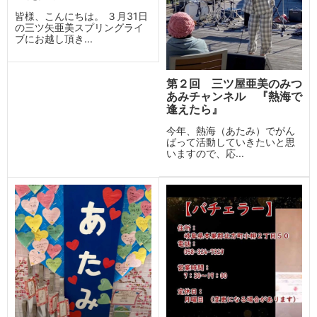
皆様、こんにちは。 ３月31日
の三ツ矢亜美スプリングライ
ブにお越し頂き...
第２回 三ツ屋亜美のみつ
あみチャンネル 『熱海で
逢えたら』
今年、熱海（あたみ）でがん
ばって活動していきたいと思
いますので、応...