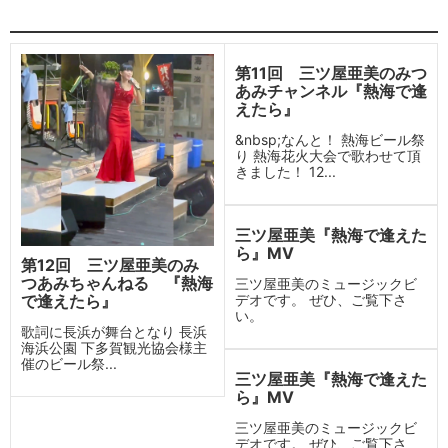
第11回 三ツ屋亜美のみつ
あみチャンネル『熱海で逢
えたら』
&nbsp;なんと！ 熱海ビール祭
り 熱海花火大会で歌わせて頂
きました！ 12...
三ツ屋亜美『熱海で逢えた
ら』MV
第12回 三ツ屋亜美のみ
つあみちゃんねる 『熱海
三ツ屋亜美のミュージックビ
デオです。 ぜひ、ご覧下さ
で逢えたら』
い。
歌詞に長浜が舞台となり 長浜
海浜公園 下多賀観光協会様主
催のビール祭...
三ツ屋亜美『熱海で逢えた
ら』MV
三ツ屋亜美のミュージックビ
デオです。 ぜひ、ご覧下さ