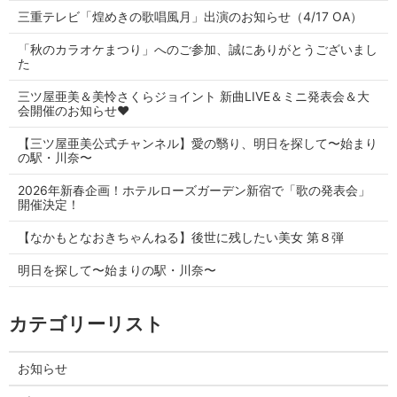
三重テレビ「煌めきの歌唱風月」出演のお知らせ（4/17 OA）
「秋のカラオケまつり」へのご参加、誠にありがとうございまし
た
三ツ屋亜美＆美怜さくらジョイント 新曲LIVE＆ミニ発表会＆大
会開催のお知らせ♥
【三ツ屋亜美公式チャンネル】愛の翳り、明日を探して〜始まり
の駅・川奈〜
2026年新春企画！ホテルローズガーデン新宿で「歌の発表会」
開催決定！
【なかもとなおきちゃんねる】後世に残したい美女 第８弾
明日を探して〜始まりの駅・川奈〜
カテゴリーリスト
お知らせ