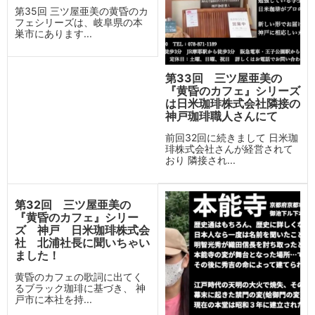
第35回 三ツ屋亜美の黄昏のカ
フェシリーズは、岐阜県の本
巣市にあります...
第33回 三ツ屋亜美の
『黄昏のカフェ』シリーズ
は日米珈琲株式会社隣接の
神戸珈琲職人さんにて
前回32回に続きまして 日米珈
琲株式会社さんが経営されて
おり 隣接され...
第32回 三ツ屋亜美の
『黄昏のカフェ』シリー
ズ 神戸 日米珈琲株式会
社 北浦社長に聞いちゃい
ました！
黄昏のカフェの歌詞に出てく
るブラック珈琲に基づき、 神
戸市に本社を持...