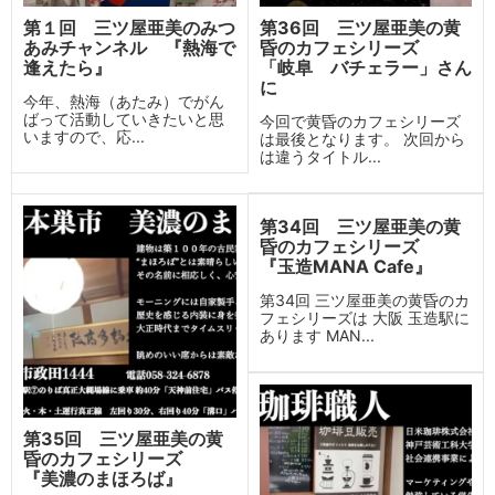
第１回 三ツ屋亜美のみつ
第36回 三ツ屋亜美の黄
あみチャンネル 『熱海で
昏のカフェシリーズ
逢えたら』
「岐阜 バチェラー」さん
に
今年、熱海（あたみ）でがん
ばって活動していきたいと思
今回で黄昏のカフェシリーズ
いますので、応...
は最後となります。 次回から
は違うタイトル...
第34回 三ツ屋亜美の黄
昏のカフェシリーズ
『玉造MANA Cafe』
第34回 三ツ屋亜美の黄昏のカ
フェシリーズは 大阪 玉造駅に
あります MAN...
第35回 三ツ屋亜美の黄
昏のカフェシリーズ
『美濃のまほろば』